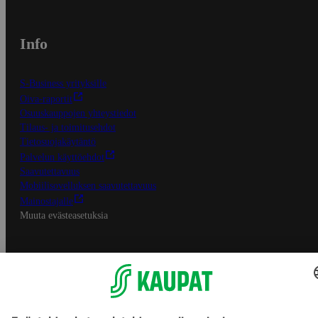
Info
S-Business yrityksille
Oiva-raportit
Osuuskauppojen yhteystiedot
Tilaus- ja toimitusehdot
Tietosuojakäytäntö
Palvelun käyttöehdot
Saavutettavuus
Mobiilisovelluksen saavutettavuus
Mainostajalle
Muuta evästeasetuksia
S-ryhmän palvelut
S-ryhmä