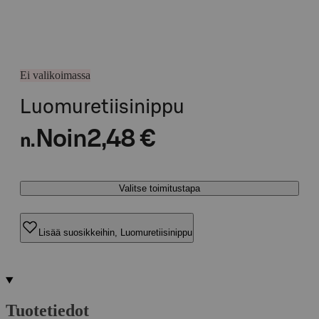
Ei valikoimassa
Luomuretiisinippu
Noin
2,48 €
n.
Valitse toimitustapa
Lisää suosikkeihin, Luomuretiisinippu
Tuotetiedot