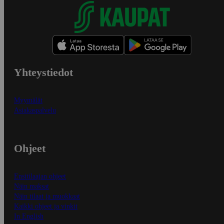
Yhteystiedot
Myymälät
Asiakaspalvelu
Ohjeet
Ensitilaajan ohjeet
Näin maksat
Näin tilaat ja muokkaat
Kaikki ohjeet ja vinkit
In English