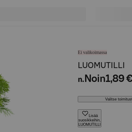
Ei valikoimassa
LUOMUTILLI
Noin
1,89 
n.
Valitse toimitu
Lisää
suosikkeihin,
LUOMUTILLI