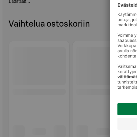
Ladataan...
Vaihtelua ostoskoriin
Ohita listaus