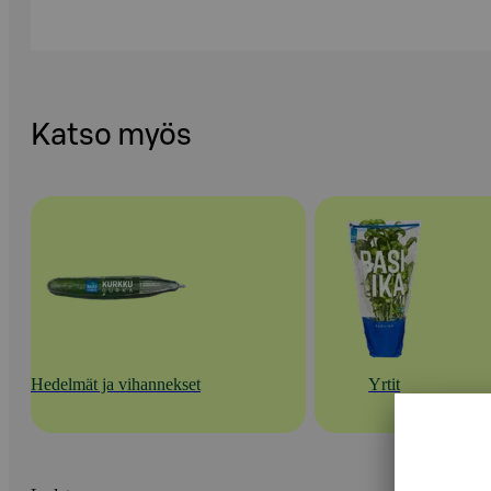
Katso myös
Hedelmät ja vihannekset
Yrtit