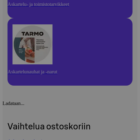
Askartelu- ja toimistotarvikkeet
Askartelunauhat ja -narut
Ladataan...
Vaihtelua ostoskoriin