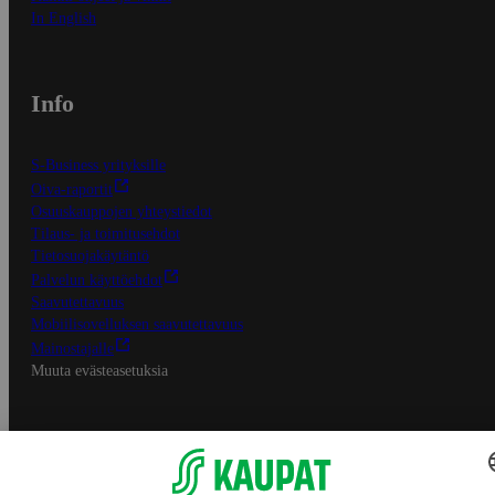
In English
Info
S-Business yrityksille
Oiva-raportit
Osuuskauppojen yhteystiedot
Tilaus- ja toimitusehdot
Tietosuojakäytäntö
Palvelun käyttöehdot
Saavutettavuus
Mobiilisovelluksen saavutettavuus
Mainostajalle
Muuta evästeasetuksia
S-ryhmän palvelut