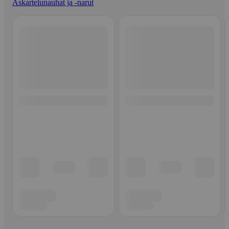
Askartelunauhat ja -narut
Ohita listaus