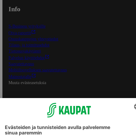
Info
S-Business yrityksille
Oiva-raportit
Osuuskauppojen yhteystiedot
Tilaus- ja toimitusehdot
Tietosuojakäytäntö
Palvelun käyttöehdot
Saavutettavuus
Mobiilisovelluksen saavutettavuus
Mainostajalle
Muuta evästeasetuksia
S-ryhmän palvelut
S-ryhmä
Asiakasomistajuus