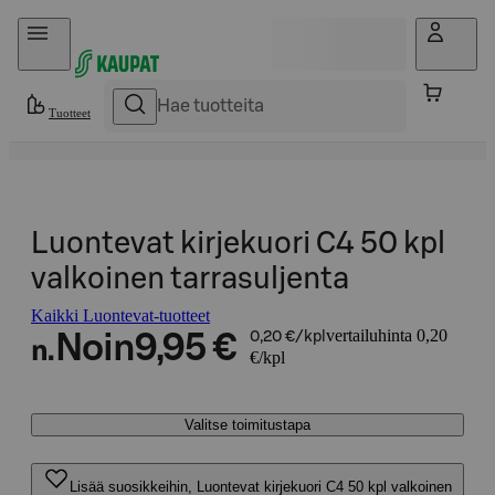
Hyppää sisältöön
Tuotteet
Luontevat kirjekuori C4 50 kpl
valkoinen tarrasuljenta
Kaikki Luontevat-tuotteet
vertailuhinta 0,20
Noin
9,95 €
0,20 €/kpl
n.
€/kpl
Valitse toimitustapa
Lisää suosikkeihin, Luontevat kirjekuori C4 50 kpl valkoinen