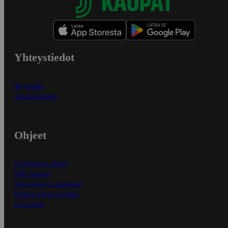
Yhteystiedot
Myymälät
Asiakaspalvelu
Ohjeet
Ensitilaajan ohjeet
Näin maksat
Näin tilaat ja muokkaat
Kaikki ohjeet ja vinkit
In English