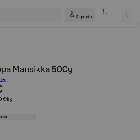
Kirjaudu
ppa Mansikka 500g
teet
€
00 €/kg
stapa