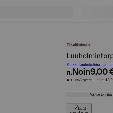
Ei valikoimassa
Luuholmintor
Kaikki Luuholmintorppa-tuot
Noin
9,00 
n.
vertailuhinta 18,
18,00 €/kg
Valitse toimitu
Lisää
suosikkeihin,