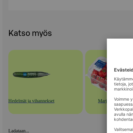
Katso myös
Hedelmät ja vihannekset
Marjat
Ladataan...