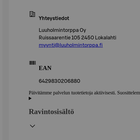
Yhteystiedot
Luuholmintorppa Oy
Ruissaarentie 105 2450 Lokalahti
myynti@luuholmintorppa.fi
EAN
6429830206880
Päivitämme palvelun tuotetietoja aktiivisesti. Suositte
Ravintosisältö