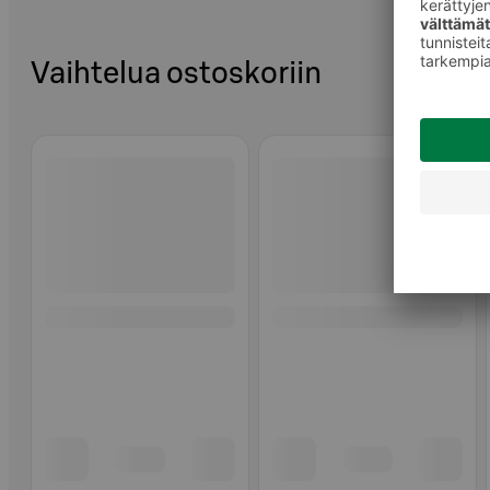
Vaihtelua ostoskoriin
Ohita listaus