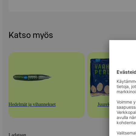
Katso myös
Hedelmät ja vihannekset
Juurekset
Ladataan...