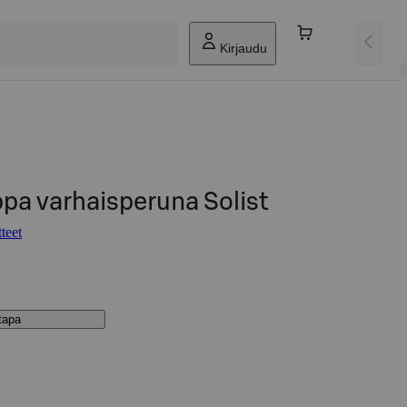
Kirjaudu
pa varhaisperuna Solist
teet
stapa