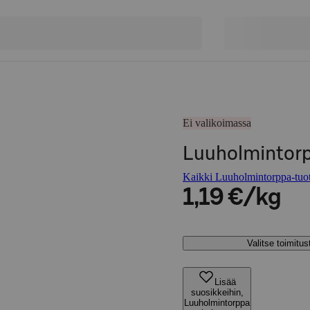
Ei valikoimassa
Luuholmintorp
Kaikki Luuholmintorppa-tuot
1,19 €/kg
Valitse toimitu
Lisää
suosikkeihin,
Luuholmintorppa