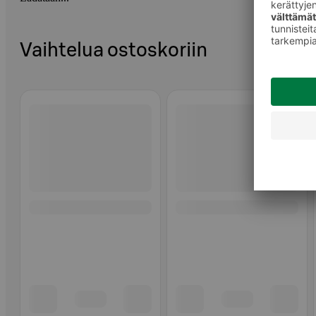
Vaihtelua ostoskoriin
Ohita listaus