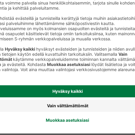
Yövoiteet