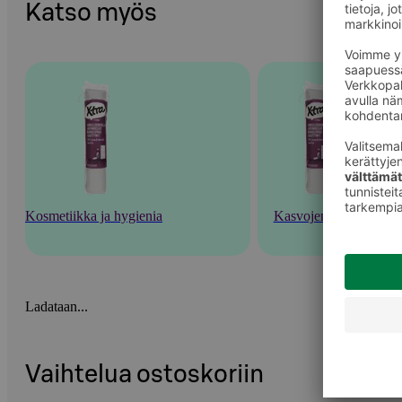
Katso myös
Kosmetiikka ja hygienia
Kasvojenhoito
Ladataan...
Vaihtelua ostoskoriin