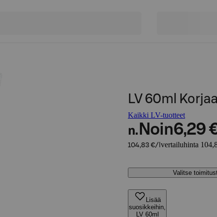
LV 60ml Korja
Kaikki LV-tuotteet
Noin
6,29 
n.
vertailuhinta 104,8
104,83 €/l
Valitse toimitu
Lisää
suosikkeihin,
LV 60ml