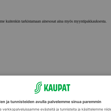
lemme kuitenkin tarkistamaan ainesosat aina myös myyntipakkauksesta.