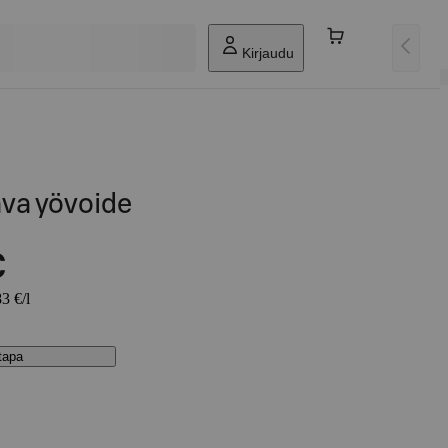
Kirjaudu
ava yövoide
€
3 €/l
stapa