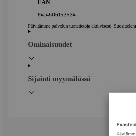
EAN
6414505152524
Päivitämme palvelun tuotetietoja aktiivisesti. Suositte
Ominaisuudet
Sijainti myymälässä