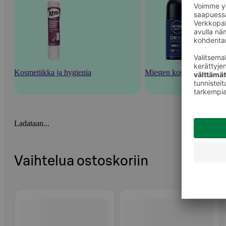
Kosmetiikka ja hygienia
Miesten kosmetiikka
Ladataan...
Vaihtelua ostoskoriin
Ohita listaus