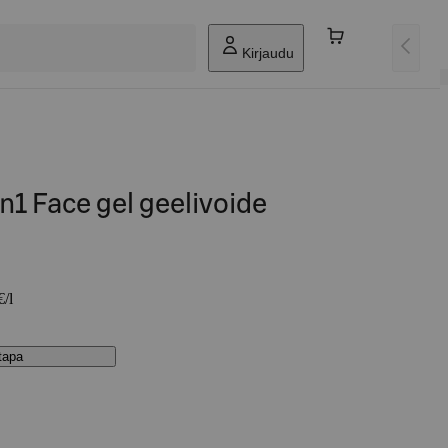
Kirjaudu
n1 Face gel geelivoide
€/l
stapa