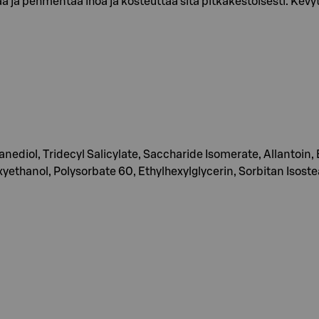
a ja pehmentää ihoa ja kosteuttaa sitä pitkäkestoisesti. Kevyt
anediol, Tridecyl Salicylate, Saccharide Isomerate, Allantoin
ethanol, Polysorbate 60, Ethylhexylglycerin, Sorbitan Isoste