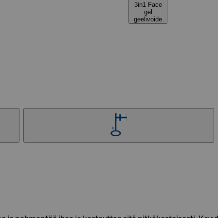
3in1 Face
gel
geelivoide