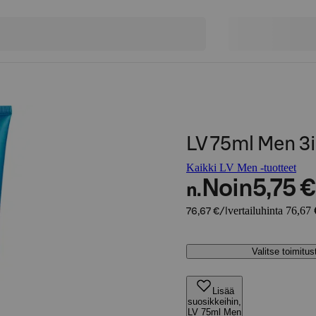
LV 75ml Men 3i
Kaikki LV Men -tuotteet
Noin
5,75 €
n.
vertailuhinta 76,67 
76,67 €/l
Valitse toimitu
Lisää
suosikkeihin,
LV 75ml Men