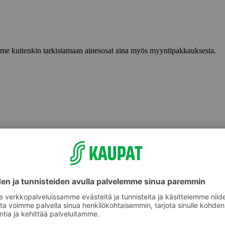
lemme kuitenkin tarkistamaan ainesosat aina myös myyntipakkauksesta.