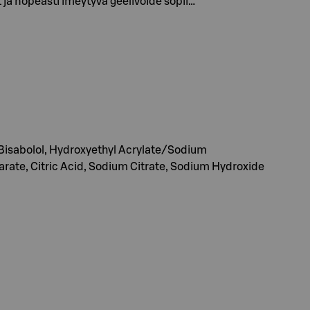
 ja nopeasti imeytyvä geelivoide sopii…
, Bisabolol, Hydroxyethyl Acrylate/Sodium
arate, Citric Acid, Sodium Citrate, Sodium Hydroxide