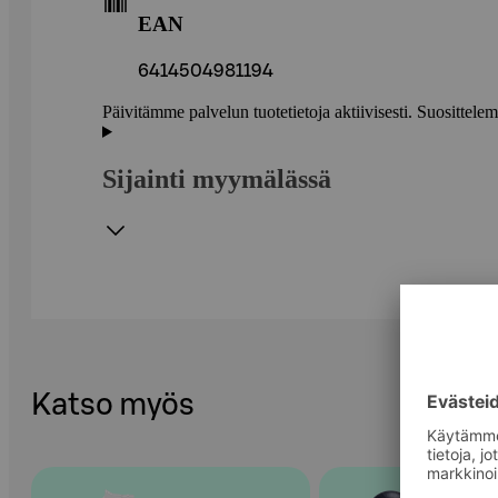
EAN
6414504981194
Päivitämme palvelun tuotetietoja aktiivisesti. Suositte
Sijainti myymälässä
Katso myös