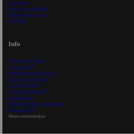
Näin maksat
Näin tilaat ja muokkaat
Kaikki ohjeet ja vinkit
In English
Info
S-Business yrityksille
Oiva-raportit
Osuuskauppojen yhteystiedot
Tilaus- ja toimitusehdot
Tietosuojakäytäntö
Palvelun käyttöehdot
Saavutettavuus
Mobiilisovelluksen saavutettavuus
Mainostajalle
Muuta evästeasetuksia