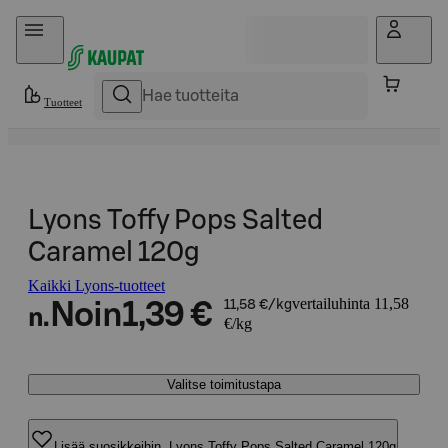
Hyppää sisältöön
Tuotteet
Lyons Toffy Pops Salted
Caramel 120g
Kaikki Lyons-tuotteet
vertailuhinta 11,58
Noin
1,39 €
11,58 €/kg
n.
€/kg
Valitse toimitustapa
Lisää suosikkeihin, Lyons Toffy Pops Salted Caramel 120g