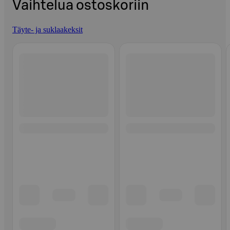
Vaihtelua ostoskoriin
Täyte- ja suklaakeksit
Ohita listaus