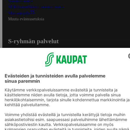
Saavutettavuus
Mobiilisovelluksen saavutettavuus
Mainostajalle
Muuta evästeasetuksia
S-ryhmän palvelut
S-ryhmä
Asiakasomistajuus
Yhteishyvä Ruoka -sovellus
S-ostoslista -sovellus
Prisma.fi
Sokos.fi
S-Pankki
Yhteishyvä
Sokos Hotels
Raflaamo
F
© SOK, Fleminginkatu 34 / PL1, 00088 S-Ryhmä