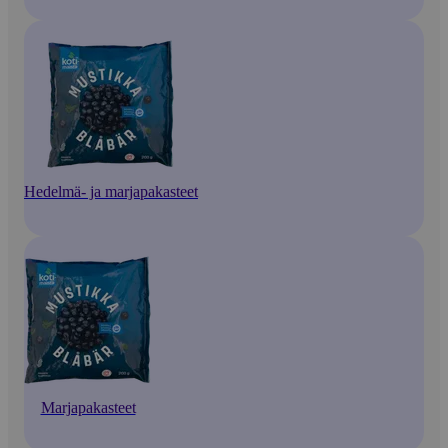
Hedelmä- ja marjapakasteet
Marjapakasteet