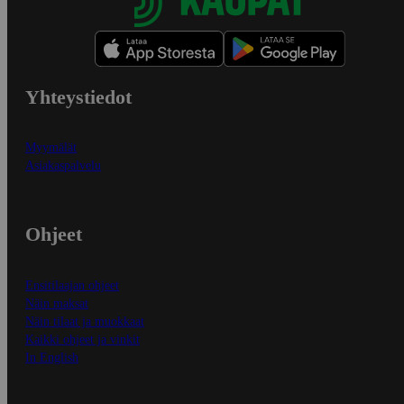
Yhteystiedot
Myymälät
Asiakaspalvelu
Ohjeet
Ensitilaajan ohjeet
Näin maksat
Näin tilaat ja muokkaat
Kaikki ohjeet ja vinkit
In English