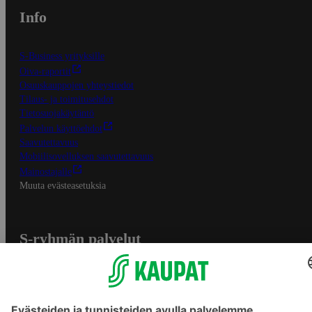
Info
S-Business yrityksille
Oiva-raportit
Osuuskauppojen yhteystiedot
Tilaus- ja toimitusehdot
Tietosuojakäytäntö
Palvelun käyttöehdot
Saavutettavuus
Mobiilisovelluksen saavutettavuus
Mainostajalle
Muuta evästeasetuksia
S-ryhmän palvelut
S-ryhmä
Asiakasomistajuus
Yhteishyvä Ruoka -sovellus