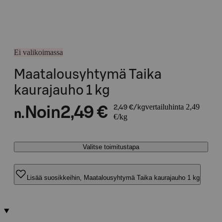
Ei valikoimassa
Maatalousyhtymä Taika
kaurajauho 1 kg
vertailuhinta 2,49
Noin
2,49 €
2,49 €/kg
n.
€/kg
Valitse toimitustapa
Lisää suosikkeihin, Maatalousyhtymä Taika kaurajauho 1 kg