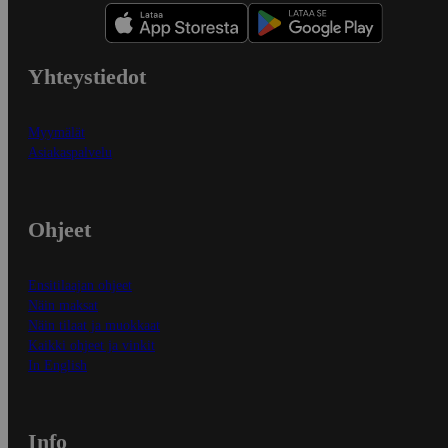
Yhteystiedot
Myymälät
Asiakaspalvelu
Ohjeet
Ensitilaajan ohjeet
Näin maksat
Näin tilaat ja muokkaat
Kaikki ohjeet ja vinkit
In English
Info