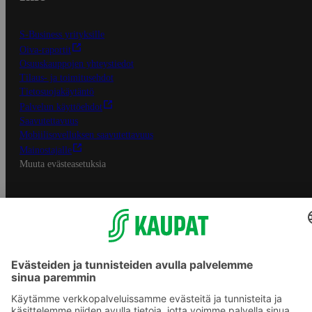
S-Business yrityksille
Oiva-raportit
Osuuskauppojen yhteystiedot
Tilaus- ja toimitusehdot
Tietosuojakäytäntö
Palvelun käyttöehdot
Saavutettavuus
Mobiilisovelluksen saavutettavuus
Mainostajalle
Muuta evästeasetuksia
S-ryhmän palvelut
S-ryhmä
Asiakasomistajuus
Yhteishyvä Ruoka -sovellus
S-ostoslista -sovellus