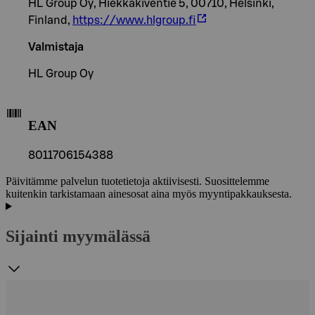
HL Group Oy, Hiekkakiventie 5, 00710, Helsinki,
Finland,
https://www.hlgroup.fi
Valmistaja
HL Group Oy
EAN
8011706154388
Päivitämme palvelun tuotetietoja aktiivisesti. Suosittelemme
kuitenkin tarkistamaan ainesosat aina myös myyntipakkauksesta.
Sijainti myymälässä