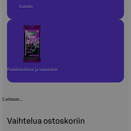
Autoilu
Puhdistusliinat ja säämiskät
Ladataan...
Vaihtelua ostoskoriin