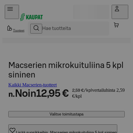
Hyppää sisältöön
Tuotteet
Macserien mikrokuituliina 5 kpl
sininen
Kaikki Macserien-tuotteet
vertailuhinta 2,59
Noin
12,95 €
2,59 €/kpl
n.
€/kpl
Valitse toimitustapa
Lisää suosikkeihin, Macserien mikrokuituliina 5 kpl sininen