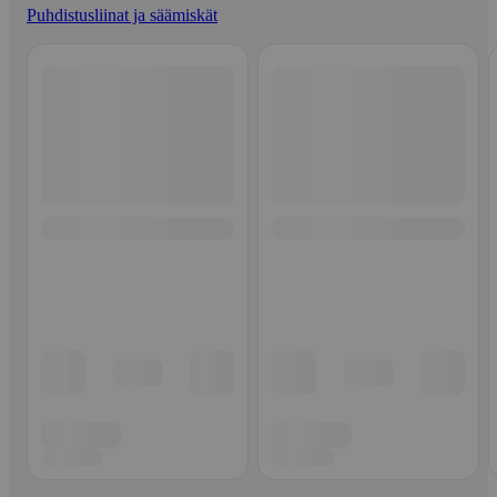
Puhdistusliinat ja säämiskät
Ohita listaus