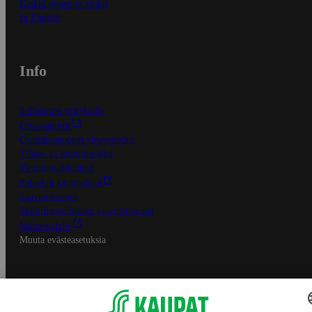
Kaikki ohjeet ja vinkit
In English
Info
S-Business yrityksille
Oiva-raportit
Osuuskauppojen yhteystiedot
Tilaus- ja toimitusehdot
Tietosuojakäytäntö
Palvelun käyttöehdot
Saavutettavuus
Mobiilisovelluksen saavutettavuus
Mainostajalle
Muuta evästeasetuksia
S-ryhmän palvelut