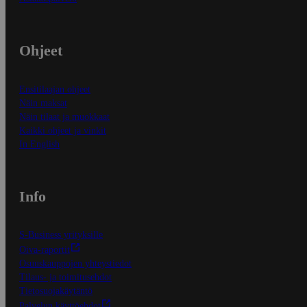
Ohjeet
Ensitilaajan ohjeet
Näin maksat
Näin tilaat ja muokkaat
Kaikki ohjeet ja vinkit
In English
Info
S-Business yrityksille
Oiva-raportit
Osuuskauppojen yhteystiedot
Tilaus- ja toimitusehdot
Tietosuojakäytäntö
Palvelun käyttöehdot