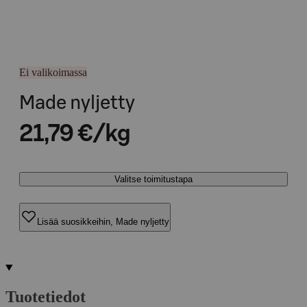
Ei valikoimassa
Made nyljetty
21,79 €/kg
Valitse toimitustapa
Lisää suosikkeihin, Made nyljetty
Tuotetiedot