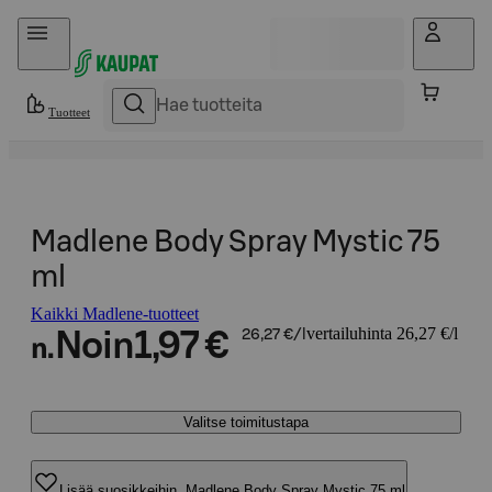
Hyppää sisältöön
Tuotteet
Madlene Body Spray Mystic 75
ml
Kaikki Madlene-tuotteet
vertailuhinta 26,27 €/l
Noin
1,97 €
26,27 €/l
n.
Valitse toimitustapa
Lisää suosikkeihin, Madlene Body Spray Mystic 75 ml