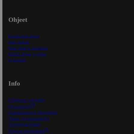
Ohjeet
Ensitilaajan ohjeet
Näin maksat
Näin tilaat ja muokkaat
Kaikki ohjeet ja vinkit
In English
Info
S-Business yrityksille
Oiva-raportit
Osuuskauppojen yhteystiedot
Tilaus- ja toimitusehdot
Tietosuojakäytäntö
Palvelun käyttöehdot