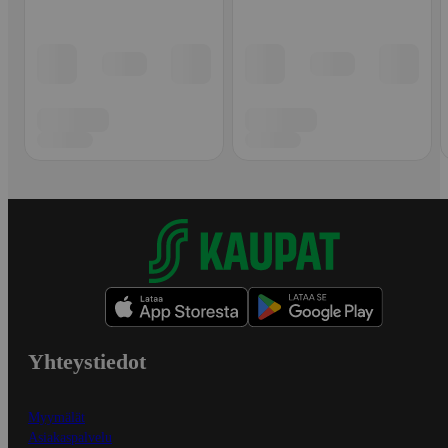
Yhteystiedot
Myymälät
Asiakaspalvelu