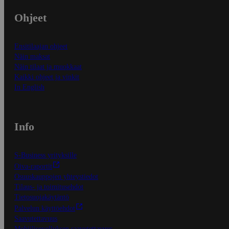
Ohjeet
Ensitilaajan ohjeet
Näin maksat
Näin tilaat ja muokkaat
Kaikki ohjeet ja vinkit
In English
Info
S-Business yrityksille
Oiva-raportit
Osuuskauppojen yhteystiedot
Tilaus- ja toimitusehdot
Tietosuojakäytäntö
Palvelun käyttöehdot
Saavutettavuus
Mobiilisovelluksen saavutettavuus