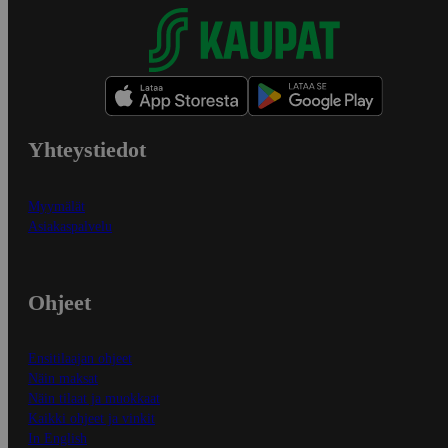
Yhteystiedot
Myymälät
Asiakaspalvelu
Ohjeet
Ensitilaajan ohjeet
Näin maksat
Näin tilaat ja muokkaat
Kaikki ohjeet ja vinkit
In English