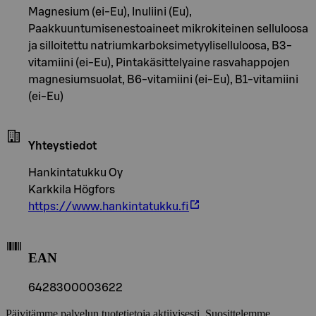
Magnesium (ei-Eu), Inuliini (Eu),
Paakkuuntumisenestoaineet mikrokiteinen selluloosa
ja silloitettu natriumkarboksimetyyliselluloosa, B3-
vitamiini (ei-Eu), Pintakäsittelyaine rasvahappojen
magnesiumsuolat, B6-vitamiini (ei-Eu), B1-vitamiini
(ei-Eu)
Yhteystiedot
Hankintatukku Oy
Karkkila Högfors
https://www.hankintatukku.fi
EAN
6428300003622
Päivitämme palvelun tuotetietoja aktiivisesti. Suosittelemme