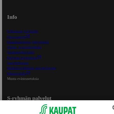
Info
S-Business yrityksille
Oiva-raportit
Osuuskauppojen yhteystiedot
Tilaus- ja toimitusehdot
Tietosuojakäytäntö
Palvelun käyttöehdot
Saavutettavuus
Mobiilisovelluksen saavutettavuus
Mainostajalle
Muuta evästeasetuksia
S-ryhmän palvelut
S-ryhmä