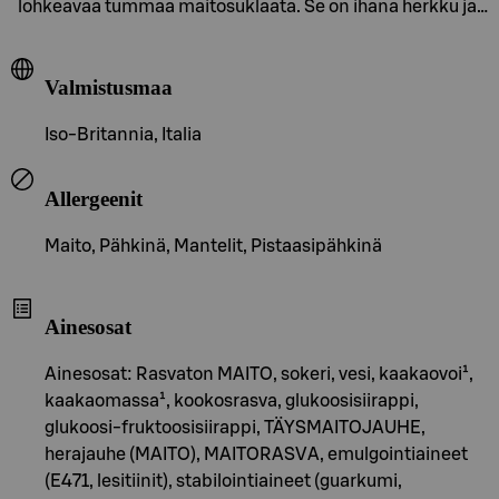
lohkeavaa tummaa maitosuklaata. Se on ihana herkku ja…
Valmistusmaa
Iso-Britannia, Italia
Allergeenit
Maito, Pähkinä, Mantelit, Pistaasipähkinä
Ainesosat
Ainesosat: Rasvaton MAITO, sokeri, vesi, kaakaovoi¹,
kaakaomassa¹, kookosrasva, glukoosisiirappi,
glukoosi-fruktoosisiirappi, TÄYSMAITOJAUHE,
herajauhe (MAITO), MAITORASVA, emulgointiaineet
(E471, lesitiinit), stabilointiaineet (guarkumi,