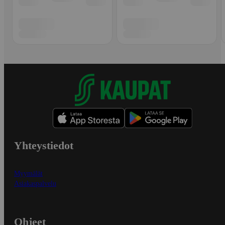
Yhteystiedot
Myymälät
Asiakaspalvelu
Ohjeet