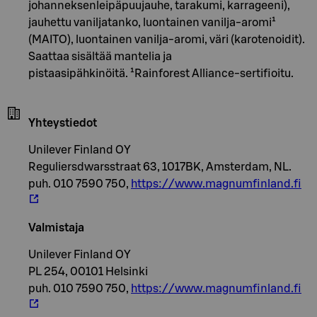
johanneksenleipäpuujauhe, tarakumi, karrageeni),
jauhettu vaniljatanko, luontainen vanilja-aromi¹
(MAITO), luontainen vanilja-aromi, väri (karotenoidit).
Saattaa sisältää mantelia ja
pistaasipähkinöitä. ¹Rainforest Alliance-sertifioitu.
Yhteystiedot
Unilever Finland OY
Reguliersdwarsstraat 63, 1017BK, Amsterdam, NL.
puh. 010 7590 750,
https://www.magnumfinland.fi
Valmistaja
Unilever Finland OY
PL 254, 00101 Helsinki
puh. 010 7590 750,
https://www.magnumfinland.fi