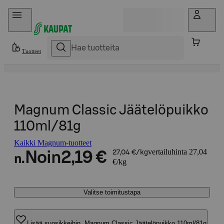
Hyppää sisältöön
Tuotteet
Magnum Classic Jäätelöpuikko
110ml/81g
Kaikki Magnum-tuotteet
vertailuhinta 27,04
Noin
2,19 €
27,04 €/kg
n.
€/kg
Valitse toimitustapa
Lisää suosikkeihin, Magnum Classic Jäätelöpuikko 110ml/81g