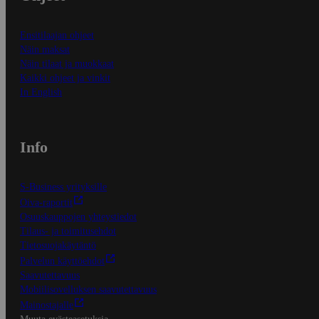
Ensitilaajan ohjeet
Näin maksat
Näin tilaat ja muokkaat
Kaikki ohjeet ja vinkit
In English
Info
S-Business yrityksille
Oiva-raportit
Osuuskauppojen yhteystiedot
Tilaus- ja toimitusehdot
Tietosuojakäytäntö
Palvelun käyttöehdot
Saavutettavuus
Mobiilisovelluksen saavutettavuus
Mainostajalle