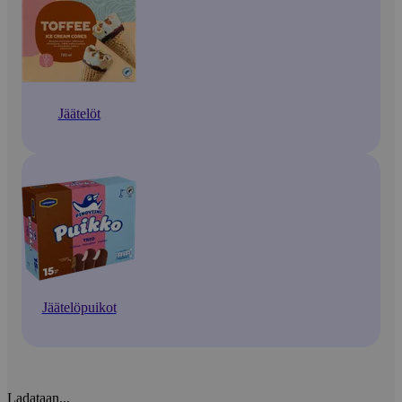
Jäätelöt
Jäätelöpuikot
Ladataan...