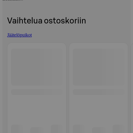
Vaihtelua ostoskoriin
Jäätelöpuikot
Ohita listaus