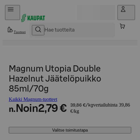
Hyppää sisältöön
Tuotteet
Magnum Utopia Double
Hazelnut Jäätelöpuikko
85ml/70g
Kaikki Magnum-tuotteet
vertailuhinta 39,86
Noin
2,79 €
39,86 €/kg
n.
€/kg
Valitse toimitustapa