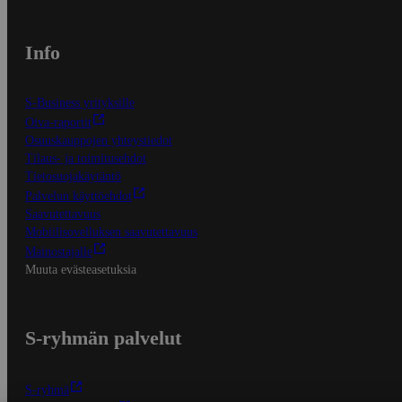
Info
S-Business yrityksille
Oiva-raportit
Osuuskauppojen yhteystiedot
Tilaus- ja toimitusehdot
Tietosuojakäytäntö
Palvelun käyttöehdot
Saavutettavuus
Mobiilisovelluksen saavutettavuus
Mainostajalle
Muuta evästeasetuksia
S-ryhmän palvelut
S-ryhmä