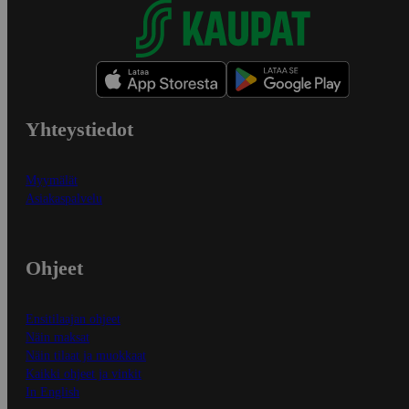
Yhteystiedot
Myymälät
Asiakaspalvelu
Ohjeet
Ensitilaajan ohjeet
Näin maksat
Näin tilaat ja muokkaat
Kaikki ohjeet ja vinkit
In English