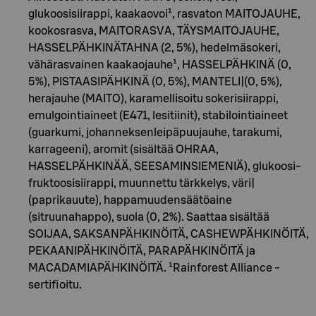
glukoosisiirappi, kaakaovoi¹, rasvaton MAITOJAUHE,
kookosrasva, MAITORASVA, TÄYSMAITOJAUHE,
HASSELPÄHKINÄTAHNA (2, 5%), hedelmäsokeri,
vähärasvainen kaakaojauhe¹, HASSELPÄHKINÄ (0,
5%), PISTAASIPÄHKINÄ (0, 5%), MANTELI|(0, 5%),
herajauhe (MAITO), karamellisoitu sokerisiirappi,
emulgointiaineet (E471, lesitiinit), stabilointiaineet
(guarkumi, johanneksenleipäpuujauhe, tarakumi,
karrageeni), aromit (sisältää OHRAA,
HASSELPÄHKINÄÄ, SEESAMINSIEMENIÄ), glukoosi-
fruktoosisiirappi, muunnettu tärkkelys, väri|
(paprikauute), happamuudensäätöaine
(sitruunahappo), suola (0, 2%). Saattaa sisältää
SOIJAA, SAKSANPÄHKINÖITÄ, CASHEWPÄHKINÖITÄ,
PEKAANIPÄHKINÖITÄ, PARAPÄHKINÖITÄ ja
MACADAMIAPÄHKINÖITÄ. ¹Rainforest Alliance -
sertifioitu.