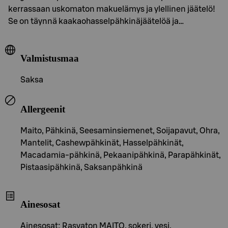
kerrassaan uskomaton makuelämys ja ylellinen jäätelö!
Se on täynnä kaakaohasselpähkinäjäätelöä ja…
Valmistusmaa
Saksa
Allergeenit
Maito, Pähkinä, Seesaminsiemenet, Soijapavut, Ohra,
Mantelit, Cashewpähkinät, Hasselpähkinät,
Macadamia-pähkinä, Pekaanipähkinä, Parapähkinät,
Pistaasipähkinä, Saksanpähkinä
Ainesosat
Ainesosat: Rasvaton MAITO, sokeri, vesi,