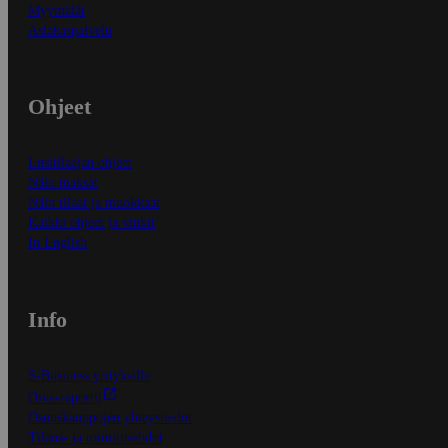
Myymälät
Asiakaspalvelu
Ohjeet
Ensitilaajan ohjeet
Näin maksat
Näin tilaat ja muokkaat
Kaikki ohjeet ja vinkit
In English
Info
S-Business yrityksille
Oiva-raportit
Osuuskauppojen yhteystiedot
Tilaus- ja toimitusehdot