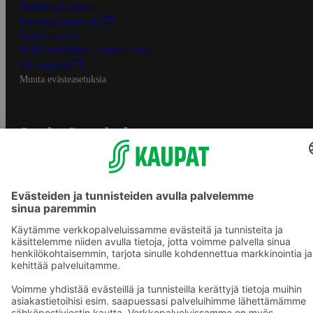
Tietosuojakäytäntö
Palvelun käyttöehdot
Saavutettavuus
Mobiilisovelluksen saavutettavuus
Mainostajalle
Muuta evästeasetuksia
S-ryhmän palvelut
S-ryhmä
Asiakasomistajuus
Yhteishyvä Ruoka -sovellus
S-ostoslista -sovellus
Prisma.fi
Sokos.fi
S-Pankki
Yhteishyvä
Sokos Hotels
Raflaamo