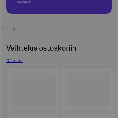
Kalenterit
Ladataan...
Vaihtelua ostoskoriin
Kalenterit
Ohita listaus