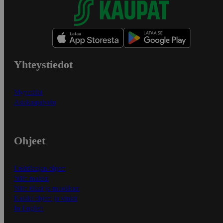
Yhteystiedot
Myymälät
Asiakaspalvelu
Ohjeet
Ensitilaajan ohjeet
Näin maksat
Näin tilaat ja muokkaat
Kaikki ohjeet ja vinkit
In English