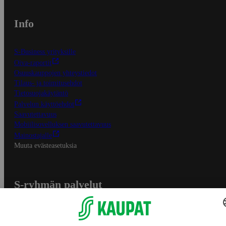
Info
S-Business yrityksille
Oiva-raportit
Osuuskauppojen yhteystiedot
Tilaus- ja toimitusehdot
Tietosuojakäytäntö
Palvelun käyttöehdot
Saavutettavuus
Mobiilisovelluksen saavutettavuus
Mainostajalle
Muuta evästeasetuksia
S-ryhmän palvelut
S-ryhmä
Asiakasomistajuus