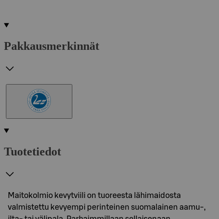
Pakkausmerkinnät
Tuotetiedot
Maitokolmio kevytviili on tuoreesta lähimaidosta
valmistettu kevyempi perinteinen suomalainen aamu-,
ilta- tai välipala. Parhaimmillaan sellaisenaan…