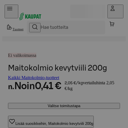
Hyppää sisältöön
Tuotteet
Ei valikoimassa
Maitokolmio kevytviili 200g
Kaikki Maitokolmio-tuotteet
vertailuhinta 2,05
Noin
0,41 €
2,05 €/kg
n.
€/kg
Valitse toimitustapa
Lisää suosikkeihin, Maitokolmio kevytviili 200g