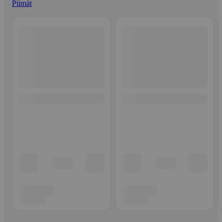
Piimät
Ohita listaus