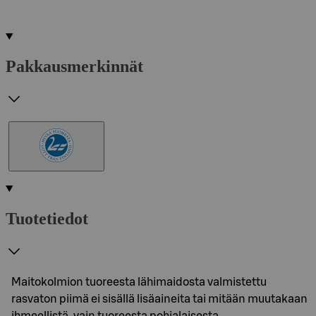
Pakkausmerkinnät
Tuotetiedot
Maitokolmion tuoreesta lähimaidosta valmistettu
rasvaton piimä ei sisällä lisäaineita tai mitään muutakaan
ihmeellistä, vain tuoreesta pohjalaisesta…