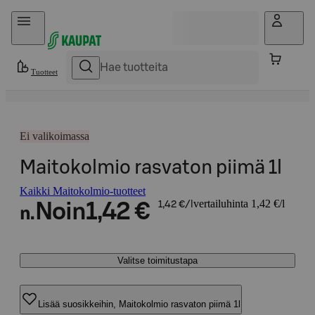
Hyppää sisältöön
Tuotteet
Ei valikoimassa
Maitokolmio rasvaton piimä 1l
Kaikki Maitokolmio-tuotteet
vertailuhinta 1,42 €/l
Noin
1,42 €
1,42 €/l
n.
Valitse toimitustapa
Lisää suosikkeihin, Maitokolmio rasvaton piimä 1l