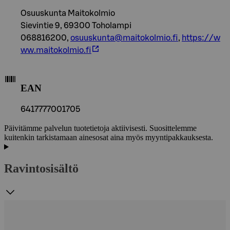
Osuuskunta Maitokolmio
Sievintie 9, 69300 Toholampi
068816200,
osuuskunta@maitokolmio.fi
,
https://w
ww.maitokolmio.fi
EAN
6417777001705
Päivitämme palvelun tuotetietoja aktiivisesti. Suosittelemme
kuitenkin tarkistamaan ainesosat aina myös myyntipakkauksesta.
Ravintosisältö