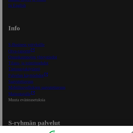
In English
Info
S-Business yrityksille
Oiva-raportit
Osuuskauppojen yhteystiedot
Tilaus- ja toimitusehdot
Tietosuojakäytäntö
Palvelun käyttöehdot
Saavutettavuus
Mobiilisovelluksen saavutettavuus
Mainostajalle
Muuta evästeasetuksia
S-ryhmän palvelut