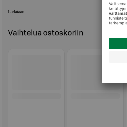
Ladataan...
Vaihtelua ostoskoriin
Ohita listaus