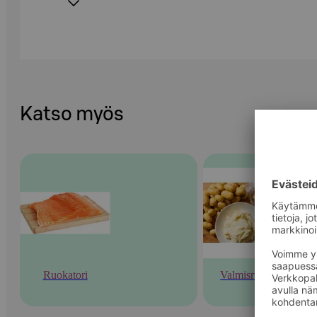
Katso myös
Ruokatori
Valmisruoka