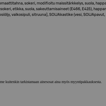
omaattitahna, sokeri, modifioitu maissitärkkelys, suola, hap
sokeri, etikka, suola, sakeuttamisaineet (E466, E415), happ
a, rypsiöljy, valkosipuli, sitruuna], SOIJAkastike (vesi, SOIJApavu
lemme kuitenkin tarkistamaan ainesosat aina myös myyntipakkauksesta.