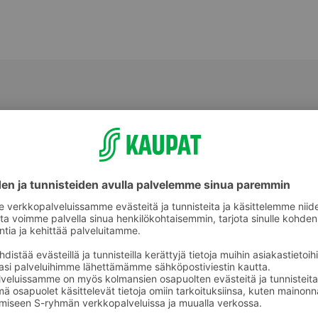
Valmiit ateriat ja aterian osat