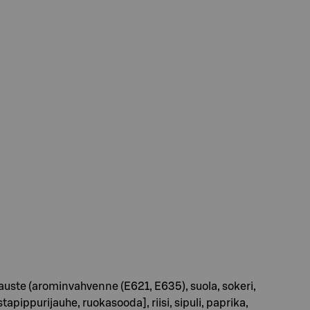
uste (arominvahvenne (E621, E635), suola, sokeri,
apippurijauhe, ruokasooda], riisi, sipuli, paprika,