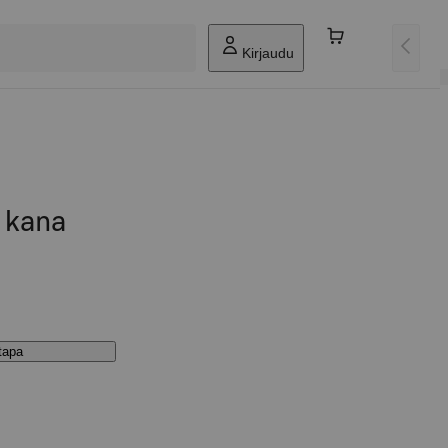
Kirjaudu
 kana
stapa