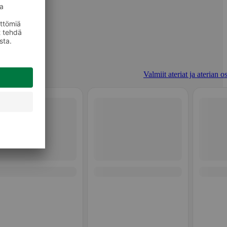
Valmiit ateriat ja aterian o