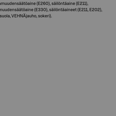
pamuudensäätöaine (E260), säilöntäaine (E211),
amuudensäätöaine (E330), säilöntäaineet (E211, E202),
t, suola, VEHNÄjauho, sokeri).