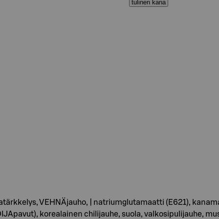
tulinen kana
natärkkelys, VEHNÄjauho, | natriumglutamaatti (E621), kanama
JApavut), korealainen chilijauhe, suola, valkosipulijauhe, must