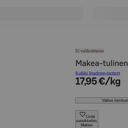
Ei valikoimassa
Makea-tulinen
Kaikki Itsudemo-tuotteet
17,95 €/kg
Valitse toimitu
Lisää
suosikkeihin,
Makea-