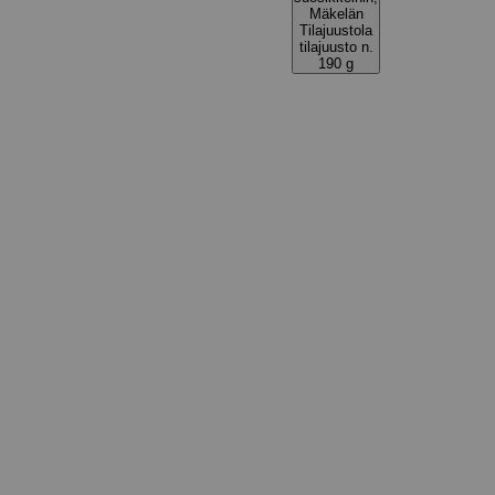
Mäkelän
Tilajuustola
tilajuusto n.
190 g