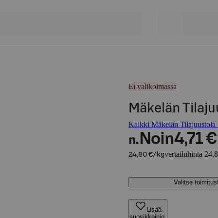
Ei valikoimassa
Mäkelän Tilajuu
Kaikki Mäkelän Tilajuustola -
Noin
4,71 €
n.
vertailuhinta 24,
24,80 €/kg
Valitse toimitu
Lisää
suosikkeihin,