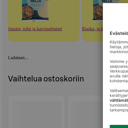
Juustot, tofut ja kasvipohjaiset
Ruoka- ja herkuttelujuust
Ladataan...
Vaihtelua ostoskoriin
Ohita listaus