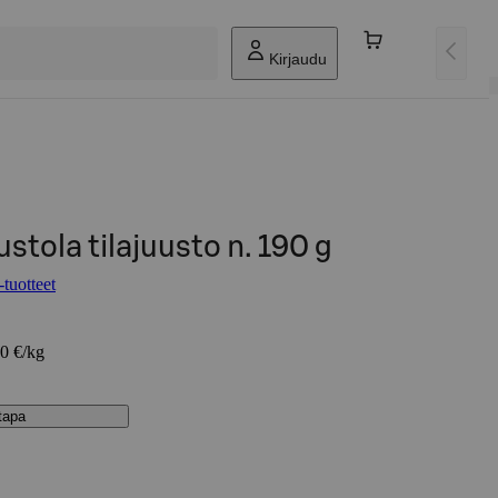
Kirjaudu
stola tilajuusto n. 190 g
tuotteet
80 €/kg
stapa