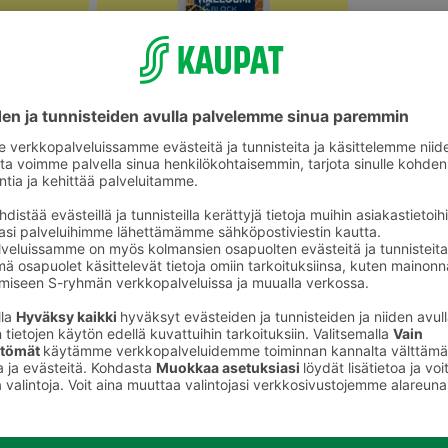
Halloumit, grillijuustot ja muut
ot
erikoisjuustot