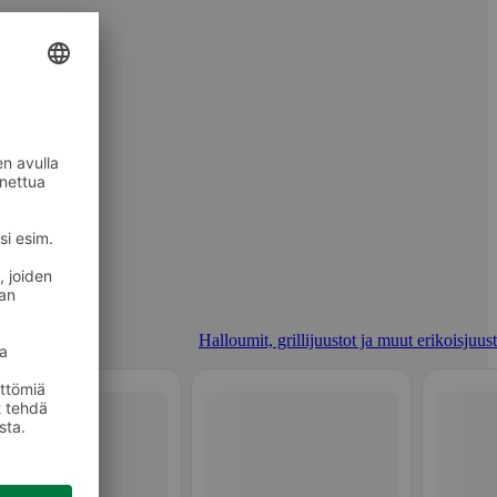
Halloumit, grillijuustot ja muut erikoisjuus