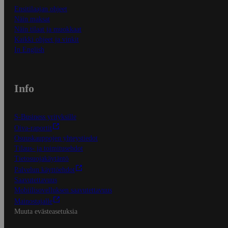
Ensitilaajan ohjeet
Näin maksat
Näin tilaat ja muokkaat
Kaikki ohjeet ja vinkit
In English
Info
S-Business yrityksille
Oiva-raportit
Osuuskauppojen yhteystiedot
Tilaus- ja toimitusehdot
Tietosuojakäytäntö
Palvelun käyttöehdot
Saavutettavuus
Mobiilisovelluksen saavutettavuus
Mainostajalle
Muuta evästeasetuksia