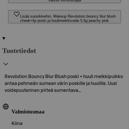
Valitse toimitustapa
Lisää suosikkeihin, Makeup Revolution bouncy blur blush
cheek+lip poski ja huulimeikkivoide 5,5g peachy pink
Tuotetiedot
Revolution Bouncy Blur Blush poski + huuli meikkipuikko
antaa pehmeän sumean värin poskille ja huulille. Uusi
voidepuuterinen pirteä sumentava…
Valmistusmaa
Kiina