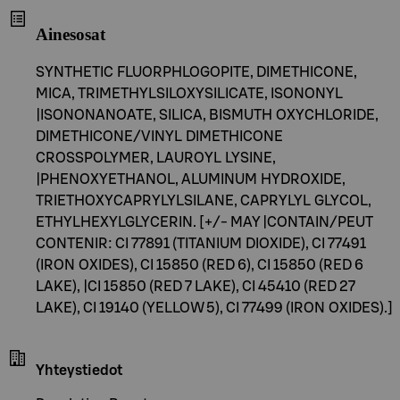
Ainesosat
SYNTHETIC FLUORPHLOGOPITE, DIMETHICONE,
MICA, TRIMETHYLSILOXYSILICATE, ISONONYL
|ISONONANOATE, SILICA, BISMUTH OXYCHLORIDE,
DIMETHICONE/VINYL DIMETHICONE
CROSSPOLYMER, LAUROYL LYSINE,
|PHENOXYETHANOL, ALUMINUM HYDROXIDE,
TRIETHOXYCAPRYLYLSILANE, CAPRYLYL GLYCOL,
ETHYLHEXYLGLYCERIN. [+/- MAY |CONTAIN/PEUT
CONTENIR: CI 77891 (TITANIUM DIOXIDE), CI 77491
(IRON OXIDES), CI 15850 (RED 6), CI 15850 (RED 6
LAKE), |CI 15850 (RED 7 LAKE), CI 45410 (RED 27
LAKE), CI 19140 (YELLOW 5), CI 77499 (IRON OXIDES).]
Yhteystiedot