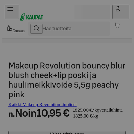
Hyppää sisältöön
Tuotteet
Makeup Revolution bouncy blur
blush cheek+lip poski ja
huulimeikkivoide 5,5g peachy
pink
Kaikki Makeup Revolution -tuotteet
vertailuhinta
Noin
10,95 €
1825,00 €/kg
n.
1825,00 €/kg