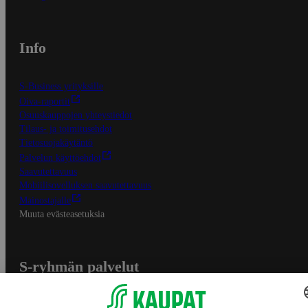
Info
S-Business yrityksille
Oiva-raportit
Osuuskauppojen yhteystiedot
Tilaus- ja toimitusehdot
Tietosuojakäytäntö
Palvelun käyttöehdot
Saavutettavuus
Mobiilisovelluksen saavutettavuus
Mainostajalle
Muuta evästeasetuksia
S-ryhmän palvelut
S-ryhmä