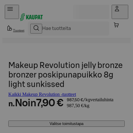
Hyppää sisältöön
Tuotteet
Makeup Revolution jelly bronze
bronzer poskipunapuikko 8g
light sunkissed
Kaikki Makeup Revolution -tuotteet
vertailuhinta
Noin
7,90 €
987,50 €/kg
n.
987,50 €/kg
Valitse toimitustapa