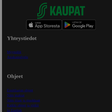
Yhteystiedot
Myymälät
Asiakaspalvelu
Ohjeet
Ensitilaajan ohjeet
Näin maksat
Näin tilaat ja muokkaat
Kaikki ohjeet ja vinkit
In English