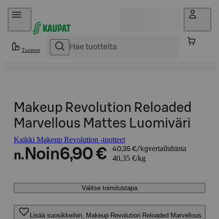
Hyppää sisältöön
Tuotteet
Makeup Revolution Reloaded
Marvellous Mattes Luomiväri
Kaikki Makeup Revolution -tuotteet
vertailuhinta
Noin
6,90 €
40,35 €/kg
n.
40,35 €/kg
Valitse toimitustapa
Lisää suosikkeihin, Makeup Revolution Reloaded Marvellous