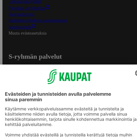
Tietosuojakäytäntö
Palvelun käyttöehdot
Saavutettavuus
Mobiilisovelluksen saavutettavuus
Mainostajalle
Muuta evästeasetuksia
S-ryhmän palvelut
S-ryhmä
Asiakasomistajuus
Yhteishyvä Ruoka -sovellus
S-ostoslista -sovellus
Prisma.fi
Sokos.fi
S-Pankki
Yhteishyvä
Sokos Hotels
Raflaamo