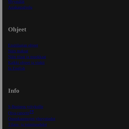
Myymälät
Asiakaspalvelu
Ohjeet
Ensitilaajan ohjeet
Näin maksat
Näin tilaat ja muokkaat
Kaikki ohjeet ja vinkit
In English
Info
S-Business yrityksille
Oiva-raportit
Osuuskauppojen yhteystiedot
Tilaus- ja toimitusehdot