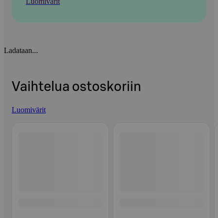
Luomivärit
Ladataan...
Vaihtelua ostoskoriin
Luomivärit
Ohita listaus