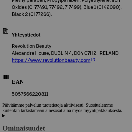
Methylparaben, Propylparaben, Polyethylene, Iron
Oxides (Ci 77491, 77492, 7`7499), Blue 1 (Ci 42090),
Black 2 (Ci 77266).
Yhteystiedot
Revolution Beauty
Alexandra House, DUBLIN 4, D04 C7H2, IRELAND
https://www.revolutionbeauty.com
EAN
5057566220811
Päivitämme palvelun tuotetietoja aktiivisesti. Suosittelemme
kuitenkin tarkistamaan ainesosat aina myös myyntipakkauksesta.
Ominaisuudet