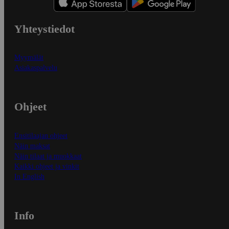
Yhteystiedot
Myymälät
Asiakaspalvelu
Ohjeet
Ensitilaajan ohjeet
Näin maksat
Näin tilaat ja muokkaat
Kaikki ohjeet ja vinkit
In English
Info