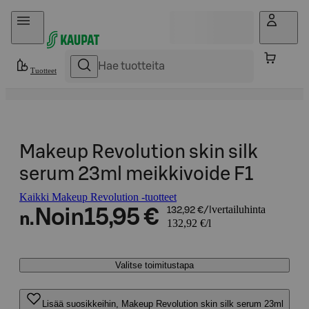
Hyppää sisältöön
Tuotteet
Makeup Revolution skin silk
serum 23ml meikkivoide F1
Kaikki Makeup Revolution -tuotteet
vertailuhinta
Noin
15,95 €
132,92 €/l
n.
132,92 €/l
Valitse toimitustapa
Lisää suosikkeihin, Makeup Revolution skin silk serum 23ml