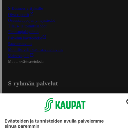
S-Business yrityksille
Oiva-raportit
Osuuskauppojen yhteystiedot
Tilaus- ja toimitusehdot
Tietosuojakäytäntö
Palvelun käyttöehdot
Saavutettavuus
Mobiilisovelluksen saavutettavuus
Mainostajalle
Muuta evästeasetuksia
S-ryhmän palvelut
S-ryhmä
Asiakasomistajuus
Yhteishyvä Ruoka -sovellus
S-ostoslista -sovellus
Prisma.fi