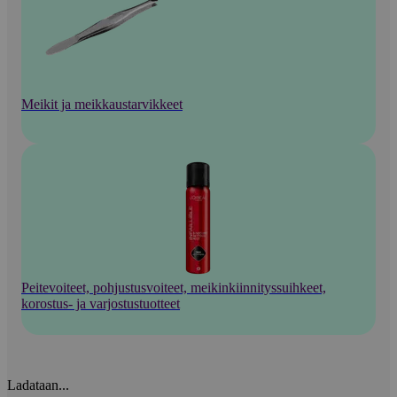
Meikit ja meikkaustarvikkeet
Peitevoiteet, pohjustusvoiteet, meikinkiinnityssuihkeet,
korostus- ja varjostustuotteet
Ladataan...