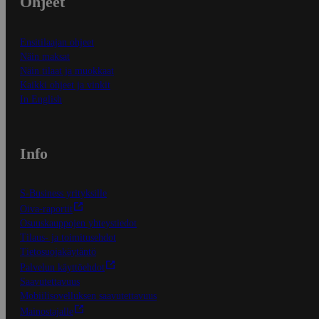
Ohjeet
Ensitilaajan ohjeet
Näin maksat
Näin tilaat ja muokkaat
Kaikki ohjeet ja vinkit
In English
Info
S-Business yrityksille
Oiva-raportit
Osuuskauppojen yhteystiedot
Tilaus- ja toimitusehdot
Tietosuojakäytäntö
Palvelun käyttöehdot
Saavutettavuus
Mobiilisovelluksen saavutettavuus
Mainostajalle