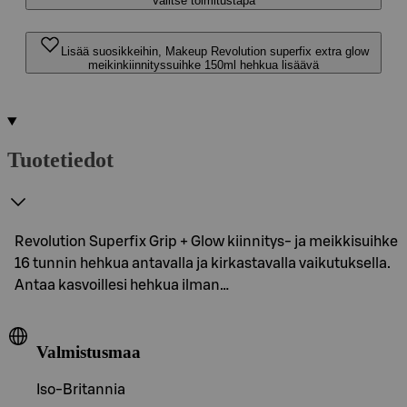
Valitse toimitustapa
Lisää suosikkeihin, Makeup Revolution superfix extra glow
meikinkiinnityssuihke 150ml hehkua lisäävä
Tuotetiedot
Revolution Superfix Grip + Glow kiinnitys- ja meikkisuihke
16 tunnin hehkua antavalla ja kirkastavalla vaikutuksella.
Antaa kasvoillesi hehkua ilman…
Valmistusmaa
Iso-Britannia