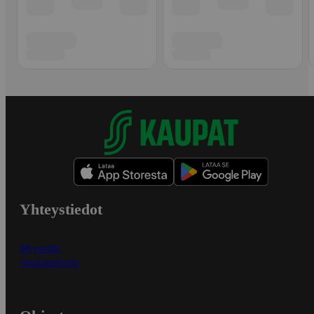
Yhteystiedot
Myymälät
Asiakaspalvelu