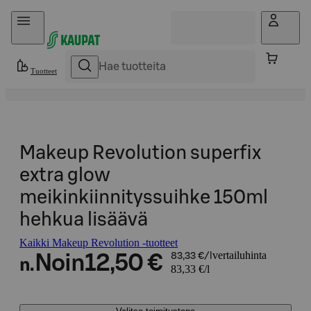
Hyppää sisältöön
Tuotteet
Makeup Revolution superfix
extra glow
meikinkiinnityssuihke 150ml
hehkua lisäävä
Kaikki Makeup Revolution -tuotteet
vertailuhinta
Noin
12,50 €
83,33 €/l
n.
83,33 €/l