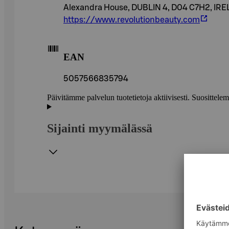
Alexandra House, DUBLIN 4, D04 C7H2, IR
https://www.revolutionbeauty.com
EAN
5057566835794
Päivitämme palvelun tuotetietoja aktiivisesti. Suositte
Sijainti myymälässä