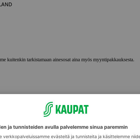
ELAND
lemme kuitenkin tarkistamaan ainesosat aina myös myyntipakkauksesta.