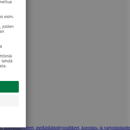
t, pohjustusvoiteet, meikinkiinnityssuihkeet, korostus- ja varjostustuotte