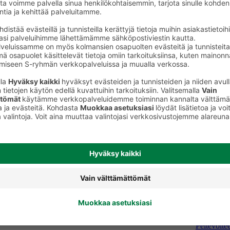
Peitevoiteet, pohjustusvoiteet,
keet
meikinkiinnityssuihkeet, korostus- ja
varjostustuotteet
Peitevoitee