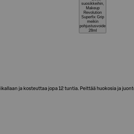
suosikkeihin,
Makeup
Revolution
Superfix Grip
meikin
pohjustusvoide
28ml
allaan ja kosteuttaa jopa 12 tuntia. Peittää huokosia ja juonte