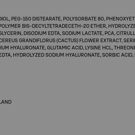
DIOL, PEG-150 DISTEARATE, POLYSORBATE 80, PHENOXYET
OPOLYMER BIS-DECYLTETRADECETH-20 ETHER, HYDROLY
LYCERIN, DISODIUM EDTA, SODIUM LACTATE, PCA, CITRU
CEREUS GRANDIFLORUS (CACTUS) FLOWER EXTRACT, SERIN
UM HYALURONATE, GLUTAMIC ACID, LYSINE HCL, THREONI
TA, HYDROLYZED SODIUM HYALURONATE, SORBIC ACID, P
ELAND