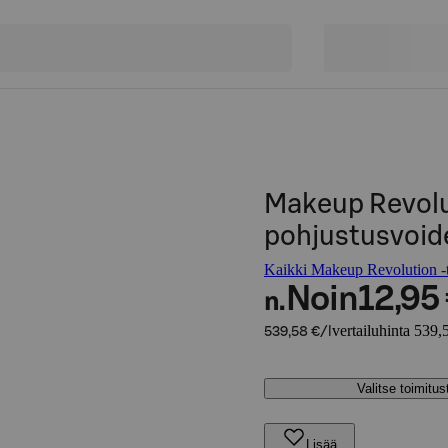
Makeup Revolut
pohjustusvoid
Kaikki Makeup Revolution -t
Noin
12,95
n.
vertailuhinta 539,5
539,58 €/l
Valitse toimitu
Lisää