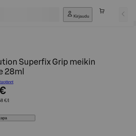
Kirjaudu
ion Superfix Grip meikin
e 28ml
uotteet
 €
8 €/l
stapa