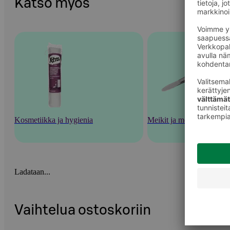
Katso myös
Kosmetiikka ja hygienia
Meikit ja meikkaustarvik
Ladataan...
Vaihtelua ostoskoriin