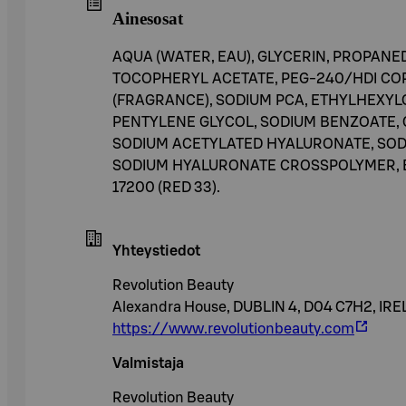
Ainesosat
AQUA (WATER, EAU), GLYCERIN, PROPANE
TOCOPHERYL ACETATE, PEG-240/HDI C
(FRAGRANCE), SODIUM PCA, ETHYLHEXYLG
PENTYLENE GLYCOL, SODIUM BENZOATE, 
SODIUM ACETYLATED HYALURONATE, SODI
SODIUM HYALURONATE CROSSPOLYMER, ED
17200 (RED 33).
Yhteystiedot
Revolution Beauty
Alexandra House, DUBLIN 4, D04 C7H2, IR
https://www.revolutionbeauty.com
Valmistaja
Revolution Beauty