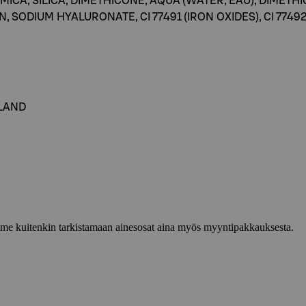
ICA, SILICA, DIMETHICONE, AQUA (WATER, EAU), DIMET
DIUM HYALURONATE, CI 77491 (IRON OXIDES), CI 77492 (I
ELAND
lemme kuitenkin tarkistamaan ainesosat aina myös myyntipakkauksesta.