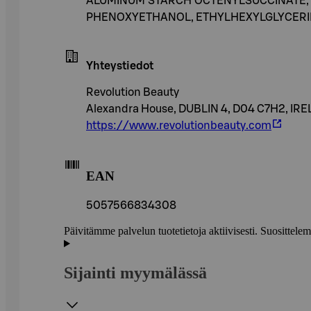
ALUMINUM STARCH OCTENYLSUCCINATE, M
PHENOXYETHANOL, ETHYLHEXYLGLYCERIN, SO
Yhteystiedot
Revolution Beauty
Alexandra House, DUBLIN 4, D04 C7H2, IR
https://www.revolutionbeauty.com
EAN
5057566834308
Päivitämme palvelun tuotetietoja aktiivisesti. Suositte
Sijainti myymälässä