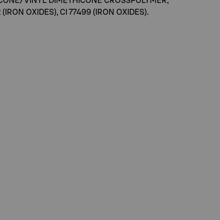
HICONE/VINYL DIMETHICONE CROSSPOLYMER,
RON OXIDES), CI 77499 (IRON OXIDES).