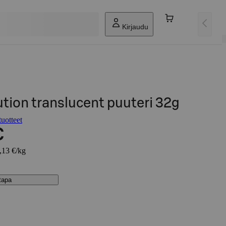
Kirjaudu
tion translucent puuteri 32g
uotteet
€
8,13 €/kg
stapa