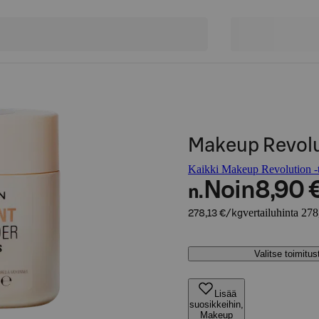
Makeup Revolu
Kaikki Makeup Revolution -t
Noin
8,90 
n.
vertailuhinta 27
278,13 €/kg
Valitse toimitu
Lisää
suosikkeihin,
Makeup