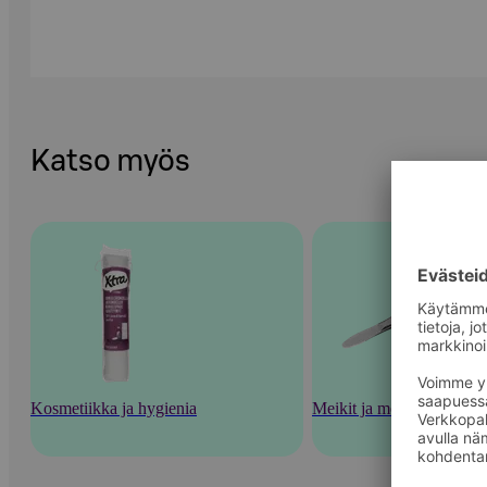
Katso myös
Kosmetiikka ja hygienia
Meikit ja meikkaustarvik