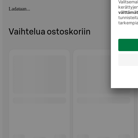
Ladataan...
Vaihtelua ostoskoriin
Ohita listaus