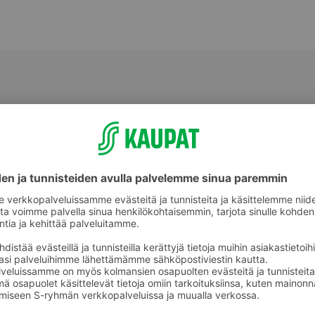
keet
Puuterit