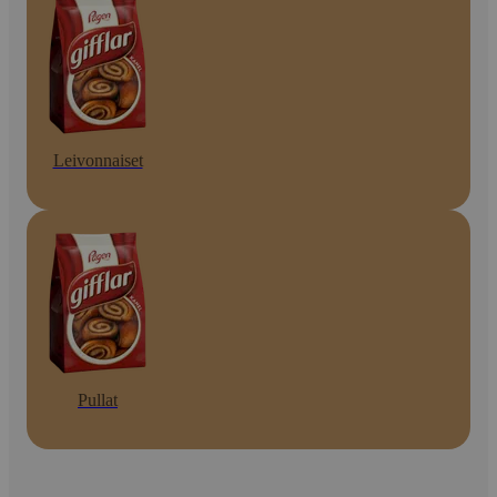
Leivonnaiset
Pullat