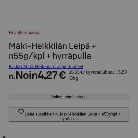
Ei valikoimassa
Mäki-Heikkilän Leipä +
n55g/kpl + hyrräpulla
Kaikki Mäki-Heikkilän Leipä -tuotteet
vertailuhinta 15,53
Noin
4,27 €
15,53 €/kg
n.
€/kg
Valitse toimitustapa
Lisää suosikkeihin, Mäki-Heikkilän Leipä + n55g/kpl +
hyrräpulla