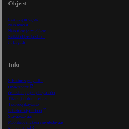
Ohjeet
Ensitilaajan ohjeet
Näin maksat
Näin tilaat ja muokkaat
Kaikki ohjeet ja vinkit
In English
Info
S-Business yrityksille
Oiva-raportit
Osuuskauppojen yhteystiedot
Tilaus- ja toimitusehdot
Tietosuojakäytäntö
Palvelun käyttöehdot
Saavutettavuus
Mobiilisovelluksen saavutettavuus
Mainostajalle