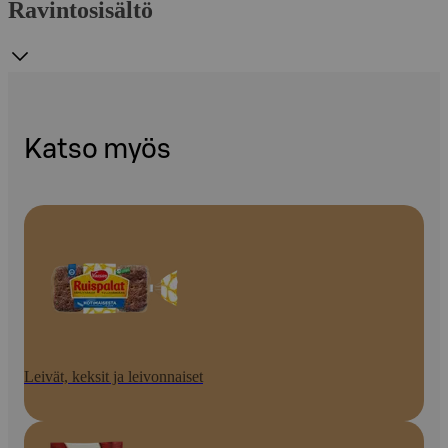
Ravintosisältö
Katso myös
Leivät, keksit ja leivonnaiset