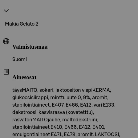
Makia Gelato 2
Valmistusmaa
Suomi
Ainesosat
täysMAITO, sokeri, laktoositon vispiKERMA,
glukoosisiirappi, minttu uute 0, 9%, aromit,
stabilointiaineet, E407, E466, E412, väri E133.
dekstroosi, kasvisrasva (kovetetttu),
rasvatonMAITOjauhe, maltodekstriini,
stabilointiaineet E410, E466, E412, E401,
emulgontiaineet E471, E473, aromit. LAKTOOSI,