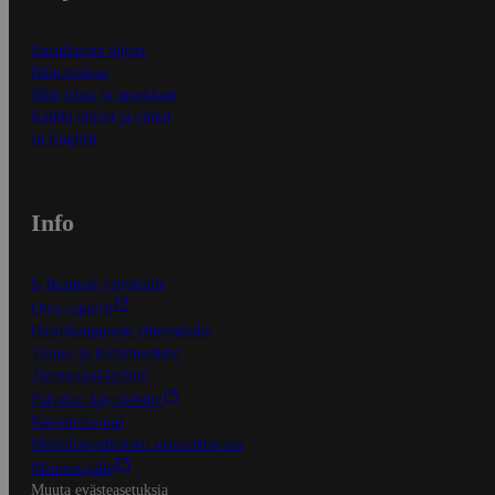
Ensitilaajan ohjeet
Näin maksat
Näin tilaat ja muokkaat
Kaikki ohjeet ja vinkit
In English
Info
S-Business yrityksille
Oiva-raportit
Osuuskauppojen yhteystiedot
Tilaus- ja toimitusehdot
Tietosuojakäytäntö
Palvelun käyttöehdot
Saavutettavuus
Mobiilisovelluksen saavutettavuus
Mainostajalle
Muuta evästeasetuksia