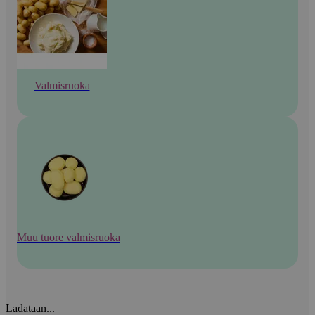
Valmisruoka
Muu tuore valmisruoka
Ladataan...