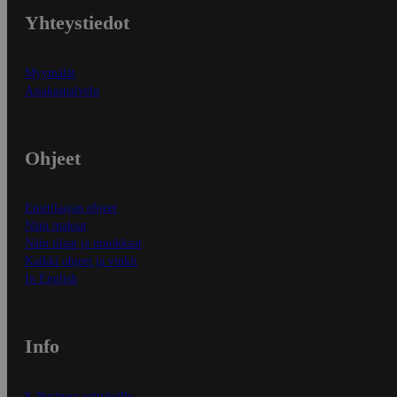
Yhteystiedot
Myymälät
Asiakaspalvelu
Ohjeet
Ensitilaajan ohjeet
Näin maksat
Näin tilaat ja muokkaat
Kaikki ohjeet ja vinkit
In English
Info
S-Business yrityksille