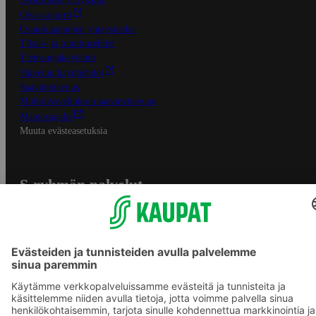
Oiva-raportit
Osuuskauppojen yhteystiedot
Tilaus- ja toimitusehdot
Tietosuojakäytäntö
Palvelun käyttöehdot
Saavutettavuus
Mobiilisovelluksen saavutettavuus
Mainostajalle
Muuta evästeasetuksia
S-ryhmän palvelut
S-ryhmä
Asiakasomistajuus
Yhteishyvä Ruoka -sovellus
S-ostoslista -sovellus
Prisma.fi
Sokos.fi