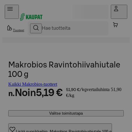
Hyppää sisältöön
Tuotteet
Makrobios Ravintohiivahiutale
100 g
Kaikki Makrobios-tuotteet
vertailuhinta 51,90
Noin
5,19 €
51,90 €/kg
n.
€/kg
Valitse toimitustapa
Lisää suosikkeihin, Makrobios Ravintohiivahiutale 100 g