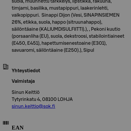
suola, muunnettu tärkkelys, lipstikka, rakuuna,
timjami, basilika, mustapippuri, laakerinlehti,
valkopippuri. Sinappi Dijon (Vesi, SINAPINSIEMEN
26%, etikka, suola, happo (sitruunahappo),
säilöntäaine (KALIUMDISULFIITTI).), , Pekoni kuutio
(porsaanliha (EU), suola, dekstroosi, stabilointiaineet
(E450, E451), hapettumisenestoaine (E301),
savuaromi, säilöntäaine (E250).), Sipul
Yhteystiedot
Valmistaja
Sinun Keittiö
Tytyrinkatu 4, 08100 LOHJA
sinun.keittio@sok.fi
EAN