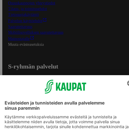
Osuuskauppojen yhteystiedot
Tilaus- ja toimitusehdot
Tietosuojakäytäntö
Palvelun käyttöehdot
Saavutettavuus
Mobiilisovelluksen saavutettavuus
Mainostajalle
Muuta evästeasetuksia
S-ryhmän palvelut
S-ryhmä
Asiakasomistajuus
Yhteishyvä Ruoka -sovellus
S-ostoslista -sovellus
Prisma.fi
Sokos.fi
S-Pankki
Yhteishyvä