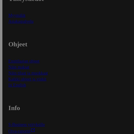
Myymälät
Asiakaspalvelu
Ohjeet
Ensitilaajan ohjeet
Näin maksat
Näin tilaat ja muokkaat
Kaikki ohjeet ja vinkit
In English
Info
S-Business yrityksille
Oiva-raportit