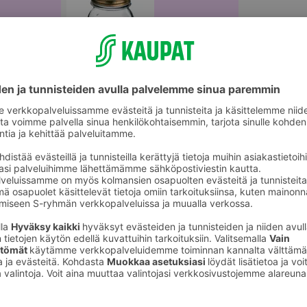
Säilöntätarvikkeet