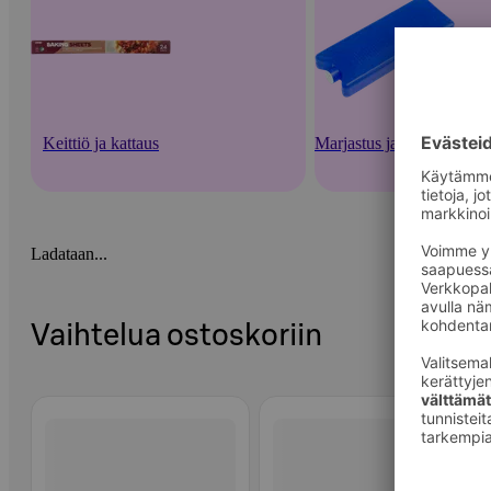
Keittiö ja kattaus
Marjastus ja säilöntä
Ladataan...
Vaihtelua ostoskoriin
Ohita listaus