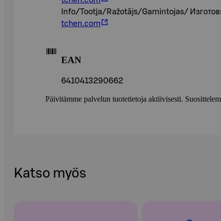
tchen.com
Info/Tootja/Ražotājs/Gamintojas/ Изгото
tchen.com
EAN
6410413290662
Päivitämme palvelun tuotetietoja aktiivisesti. Suositte
Katso myös