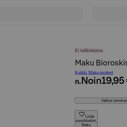
Ei valikoimassa
Maku Bioroski
Kaikki Maku-tuotteet
Noin
19,95
n.
Valitse toimitu
Lisää
suosikkeihin,
Maku