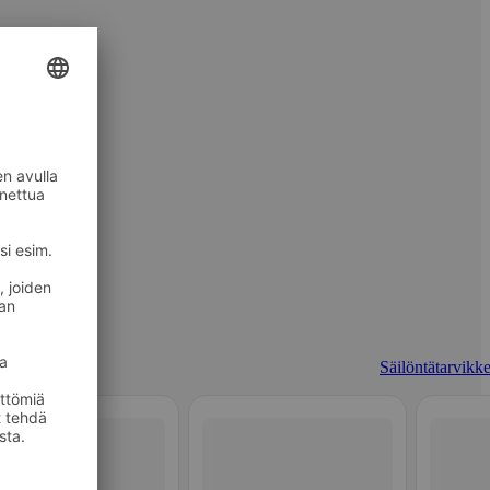
Säilöntätarvikke