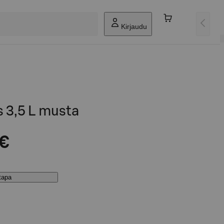
Kirjaudu
s 3,5 L musta
 €
stapa