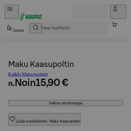
Hyppää sisältöön
Tuotteet
Maku Kaasupoltin
Kaikki Maku-tuotteet
Noin
15,90 €
n.
Valitse toimitustapa
Lisää suosikkeihin, Maku Kaasupoltin