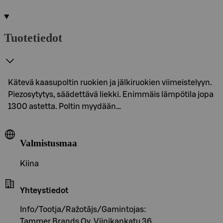
Tuotetiedot
Kätevä kaasupoltin ruokien ja jälkiruokien viimeistelyyn.
Piezosytytys, säädettävä liekki. Enimmäis lämpötila jopa
1300 astetta. Poltin myydään…
Valmistusmaa
Kiina
Yhteystiedot
Info/Tootja/Ražotājs/Gamintojas:
Tammer Brands Oy, Viinikankatu 36,