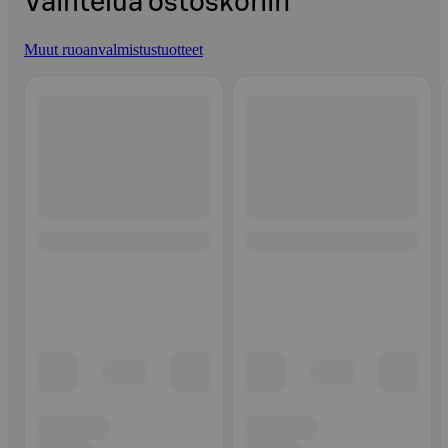
Vaihtelua ostoskoriin
Muut ruoanvalmistustuotteet
Ohita listaus