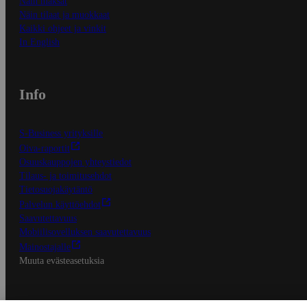
Näin maksat
Näin tilaat ja muokkaat
Kaikki ohjeet ja vinkit
In English
Info
S-Business yrityksille
Oiva-raportit
Osuuskauppojen yhteystiedot
Tilaus- ja toimitusehdot
Tietosuojakäytäntö
Palvelun käyttöehdot
Saavutettavuus
Mobiilisovelluksen saavutettavuus
Mainostajalle
Muuta evästeasetuksia