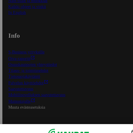
Näin tilaat ja muokkaat
Kaikki ohjeet ja vinkit
In English
Info
S-Business yrityksille
Oiva-raportit
Osuuskauppojen yhteystiedot
Tilaus- ja toimitusehdot
Tietosuojakäytäntö
Palvelun käyttöehdot
Saavutettavuus
Mobiilisovelluksen saavutettavuus
Mainostajalle
Muuta evästeasetuksia
S-ryhmän palvelut