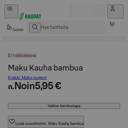
Hyppää sisältöön
Tuotteet
Ei valikoimassa
Maku Kauha bambua
Kaikki Maku-tuotteet
Noin
5,95 €
n.
Valitse toimitustapa
Lisää suosikkeihin, Maku Kauha bambua