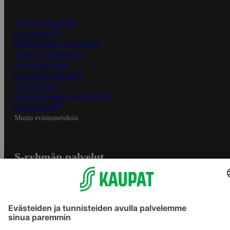
S-Business yrityksille
Oiva-raportit
Osuuskauppojen yhteystiedot
Tilaus- ja toimitusehdot
Tietosuojakäytäntö
Palvelun käyttöehdot
Saavutettavuus
Mobiilisovelluksen saavutettavuus
Mainostajalle
Muuta evästeasetuksia
S-ryhmän palvelut
S-ryhmä
Asiakasomistajuus
Yhteishyvä Ruoka -sovellus
S-ostoslista -sovellus