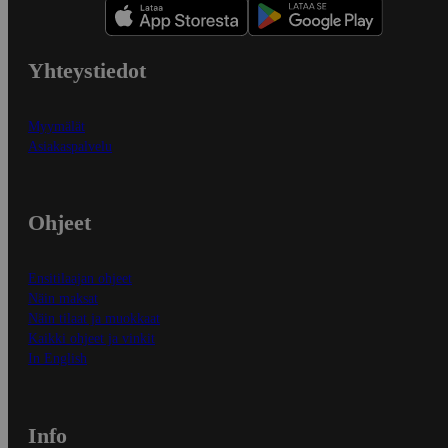
Yhteystiedot
Myymälät
Asiakaspalvelu
Ohjeet
Ensitilaajan ohjeet
Näin maksat
Näin tilaat ja muokkaat
Kaikki ohjeet ja vinkit
In English
Info