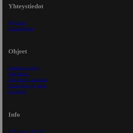
Yhteystiedot
Myymälät
Asiakaspalvelu
Ohjeet
Ensitilaajan ohjeet
Näin maksat
Näin tilaat ja muokkaat
Kaikki ohjeet ja vinkit
In English
Info
S-Business yrityksille