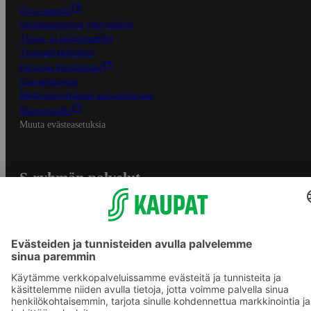
Oiva-raportit
Osuuskauppojen yhteystiedot
Tilaus- ja toimitusehdot
Tietosuojakäytäntö
Palvelun käyttöehdot
Saavutettavuus
Mobiilisovelluksen saavutettavuus
Mainostajalle
Muuta evästeasetuksia
S-ryhmän palvelut
S-ryhmä
Asiakasomistajuus
Yhteishyvä Ruoka -sovellus
S-ostoslista -sovellus
Prisma.fi
Sokos.fi
S-Pankki