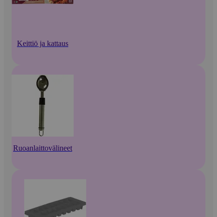
Keittiö ja kattaus
Ruoanlaittovälineet