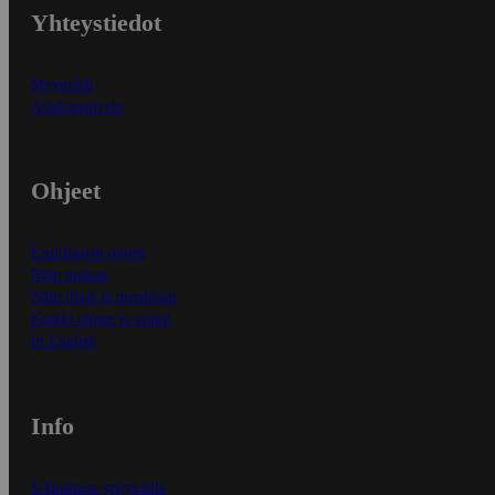
Yhteystiedot
Myymälät
Asiakaspalvelu
Ohjeet
Ensitilaajan ohjeet
Näin maksat
Näin tilaat ja muokkaat
Kaikki ohjeet ja vinkit
In English
Info
S-Business yrityksille