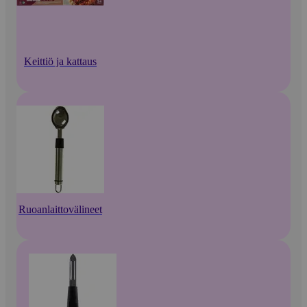
Keittiö ja kattaus
Ruoanlaittovälineet