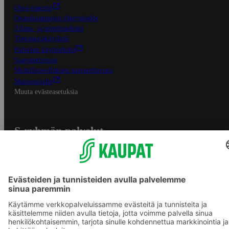
Oiva-raportit
Osuuskauppojen yhteystiedot
Tilaus- ja toimitusehdot
Tietosuojakäytäntö
Palvelun käyttöehdot
Saavutettavuus
Mobiilisovelluksen saavutettavuus
Mainostajalle
Muuta evästeasetuksia
S-ryhmän palvelut
S-ryhmä
Asiakasomistajuus
Yhteishyvä Ruoka -sovellus
S-ostoslista -sovellus
Prisma.fi
Sokos.fi
S-Pankki