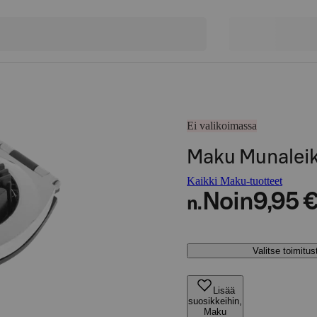
Ei valikoimassa
Maku Munaleikk
Kaikki Maku-tuotteet
Noin
9,95 
n.
Valitse toimitu
Lisää
suosikkeihin,
Maku