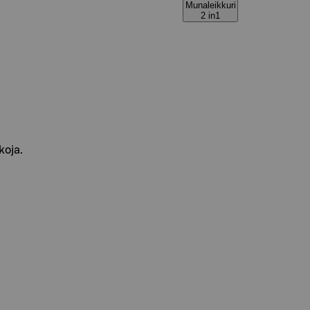
Munaleikkuri
2 in1
koja.