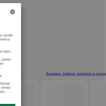
Raastimet, leikkurit, puristimet ja survim