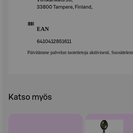
Viinikankatu 36,
33800 Tampere, Finland,
EAN
6410412851611
Päivitämme palvelun tuotetietoja aktiivisesti. Suositte
Katso myös