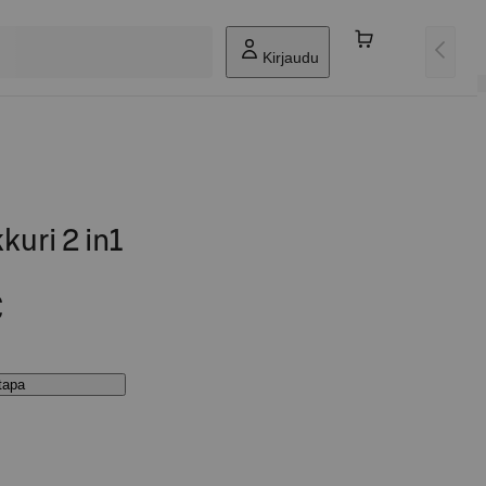
Kirjaudu
uri 2 in1
€
stapa