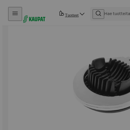
Hyppää sisältöön
Tuotteet