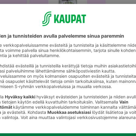
Raastimet, leikkurit, puristimet ja
survimet