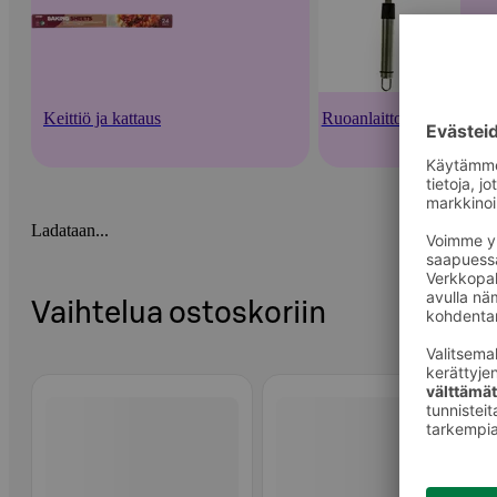
Keittiö ja kattaus
Ruoanlaittovälineet
Ladataan...
Vaihtelua ostoskoriin
Ohita listaus