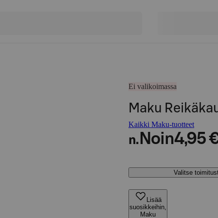
Ei valikoimassa
Maku Reikäkau
Kaikki Maku-tuotteet
Noin
4,95 
n.
Valitse toimitu
Lisää
suosikkeihin,
Maku