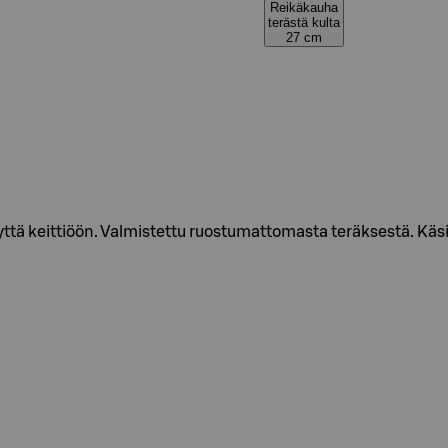
Reikäkauha
terästä kulta
27 cm
yyttä keittiöön. Valmistettu ruostumattomasta teräksestä. Käs