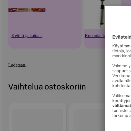
Keittiö ja kattaus
Ruoanlaittovälineet
Ladataan...
Vaihtelua ostoskoriin
Ohita listaus