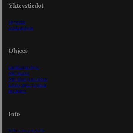
Yhteystiedot
Myymälät
Asiakaspalvelu
Ohjeet
Ensitilaajan ohjeet
Näin maksat
Näin tilaat ja muokkaat
Kaikki ohjeet ja vinkit
In English
Info
S-Business yrityksille