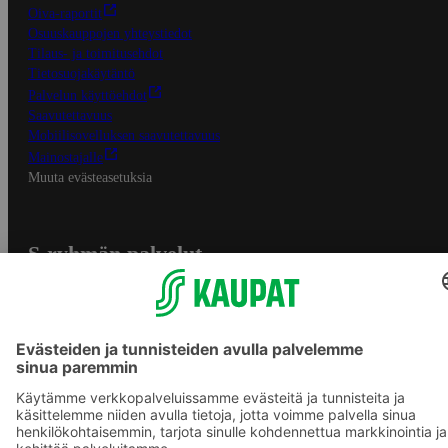
Oiva-raportit
Osuuskauppojen yhteystiedot
Tilaus- ja toimitusehdot
Tietosuojakäytäntö
Palvelun käyttöehdot
Saavutettavuus
Mobiilisovelluksen saavutettavuus
Mainostajalle
Muuta evästeasetuksia
S-ryhmän palvelut
S-ryhmä
Asiakasomistajuus
Yhteishyvä Ruoka -sovellus
S-ostoslista -sovellus
Prisma.fi
Sokos.fi
S-Pankki