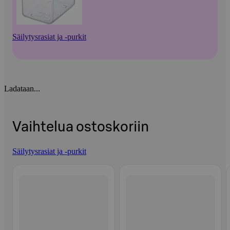
Säilytysrasiat ja -purkit
Ladataan...
Vaihtelua ostoskoriin
Säilytysrasiat ja -purkit
Ohita listaus