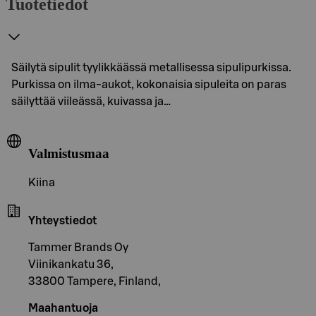
Tuotetiedot
Säilytä sipulit tyylikkäässä metallisessa sipulipurkissa.
Purkissa on ilma-aukot, kokonaisia sipuleita on paras
säilyttää viileässä, kuivassa ja…
Valmistusmaa
Kiina
Yhteystiedot
Tammer Brands Oy
Viinikankatu 36,
33800 Tampere, Finland,
Maahantuoja