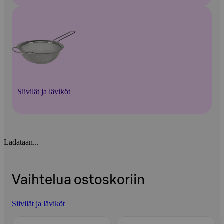
Siivilät ja läviköt
Ladataan...
Vaihtelua ostoskoriin
Siivilät ja läviköt
Ohita listaus