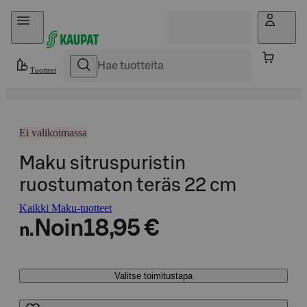
Hyppää sisältöön
Tuotteet
Ei valikoimassa
Maku sitruspuristin
ruostumaton teräs 22 cm
Kaikki Maku-tuotteet
Noin
18,95 €
n.
Valitse toimitustapa