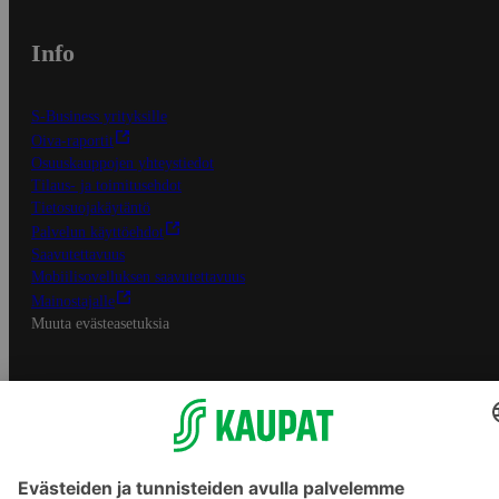
Info
S-Business yrityksille
Oiva-raportit
Osuuskauppojen yhteystiedot
Tilaus- ja toimitusehdot
Tietosuojakäytäntö
Palvelun käyttöehdot
Saavutettavuus
Mobiilisovelluksen saavutettavuus
Mainostajalle
Muuta evästeasetuksia
S-ryhmän palvelut
S-ryhmä
Asiakasomistajuus