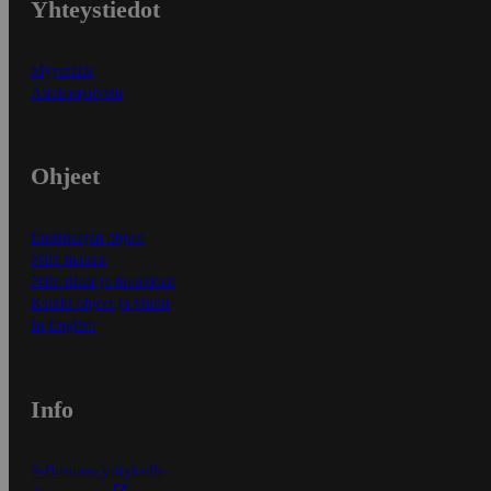
Yhteystiedot
Myymälät
Asiakaspalvelu
Ohjeet
Ensitilaajan ohjeet
Näin maksat
Näin tilaat ja muokkaat
Kaikki ohjeet ja vinkit
In English
Info
S-Business yrityksille