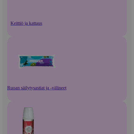
Keittiö ja kattaus
Ruoan säilytysastiat ja -välineet