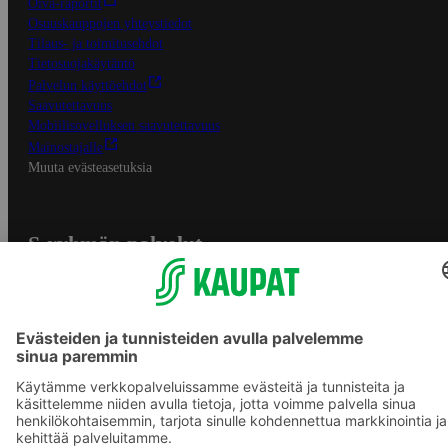
Oiva-raportit
Osuuskauppojen yhteystiedot
Tilaus- ja toimitusehdot
Tietosuojakäytäntö
Palvelun käyttöehdot
Saavutettavuus
Mobiilisovelluksen saavutettavuus
Mainostajalle
Muuta evästeasetuksia
S-ryhmän palvelut
S-ryhmä
Asiakasomistajuus
Yhteishyvä Ruoka -sovellus
S-ostoslista -sovellus
Prisma.fi
Sokos.fi
S-Pankki