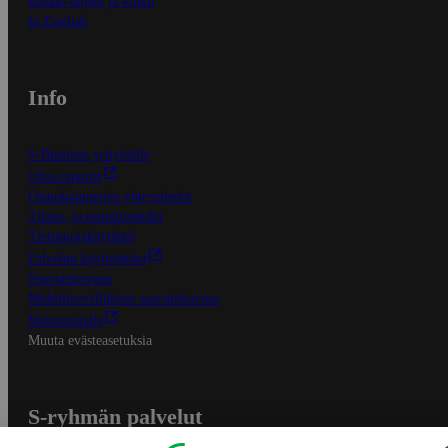
Kaikki ohjeet ja vinkit
In English
Info
S-Business yrityksille
Oiva-raportit
Osuuskauppojen yhteystiedot
Tilaus- ja toimitusehdot
Tietosuojakäytäntö
Palvelun käyttöehdot
Saavutettavuus
Mobiilisovelluksen saavutettavuus
Mainostajalle
Muuta evästeasetuksia
S-ryhmän palvelut