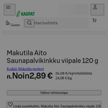
Hyppää sisältöön
Tuotteet
Makutila Aito
Saunapalvikinkku viipale 120 g
Kaikki Makutila-tuotteet
vertailuhinta
Noin
2,89 €
24,08 €/kg
n.
24,08 €/kg
Valitse toimitustapa
Lisää suosikkeihin, Makutila Aito Saunapalvikinkku viipale 120