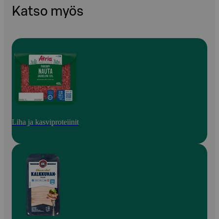
Katso myös
Liha ja kasviproteiinit