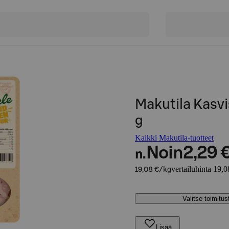
Makutila Kasvi
g
Kaikki Makutila-tuotteet
Noin
2,29 
n.
vertailuhinta 19,0
19,08 €/kg
Valitse toimitu
Lisää