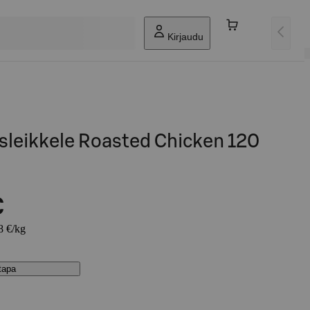
Kirjaudu
sleikkele Roasted Chicken 120
€
8 €/kg
stapa