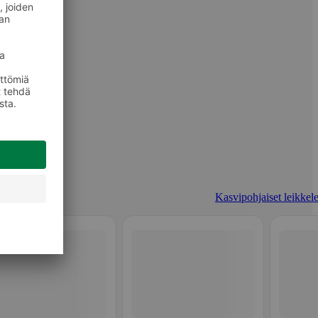
Kasvipohjaiset leikkele