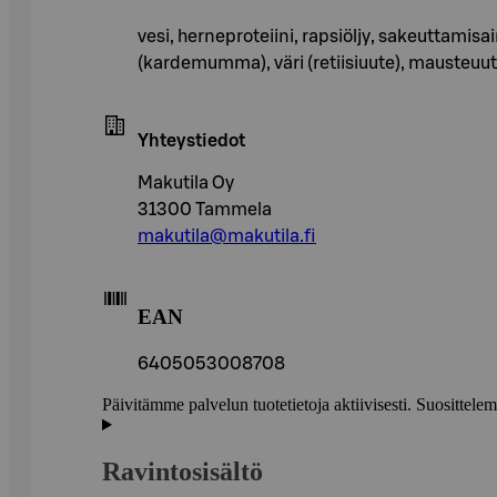
vesi, herneproteiini, rapsiöljy, sakeuttamis
(kardemumma), väri (retiisiuute), mausteuutt
Yhteystiedot
Makutila Oy
31300 Tammela
makutila@makutila.fi
EAN
6405053008708
Päivitämme palvelun tuotetietoja aktiivisesti. Suositte
Ravintosisältö