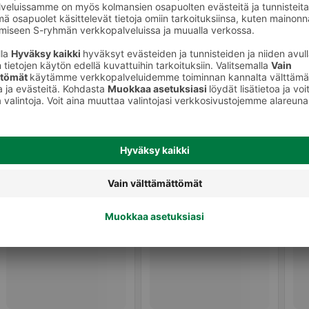
Kasvipohjaiset leikkeleet