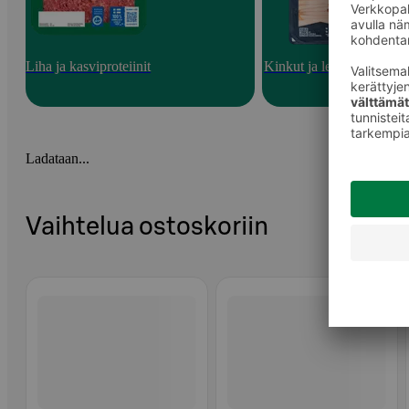
Liha ja kasviproteiinit
Kinkut ja leikkeleet
Ladataan...
Vaihtelua ostoskoriin
Ohita listaus