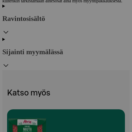
kuitenkin tarkistamaan ainesosat aina myös myyntipakkauksesta.
Ravintosisältö
Sijainti myymälässä
Katso myös