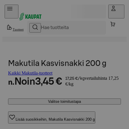
Hyppää sisältöön
Tuotteet
Makutila Kasvisnakki 200 g
Kaikki Makutila-tuotteet
vertailuhinta 17,25
Noin
3,45 €
17,25 €/kg
n.
€/kg
Valitse toimitustapa
Lisää suosikkeihin, Makutila Kasvisnakki 200 g