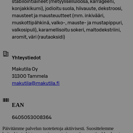
stabilointiaineet (metyyliselluloosa, karrageeni,
konjakkikumi), jodioitu suola, hiivauute, dekstroosi,
mausteet ja mausteuutteet (mm. inkivääri,
muskottipähkinä, valko-, mauste- ja mustapippuri,
valkosipuli), karamellisoitu sokeri, maltodekstriini,
aromit, väri (rautaoksidi)
Yhteystiedot
Makutila Oy
31300 Tammela
makutila@makutila.fi
EAN
6405053008364
Päivitämme palvelun tuotetietoja aktiivisesti. Suosittelemme