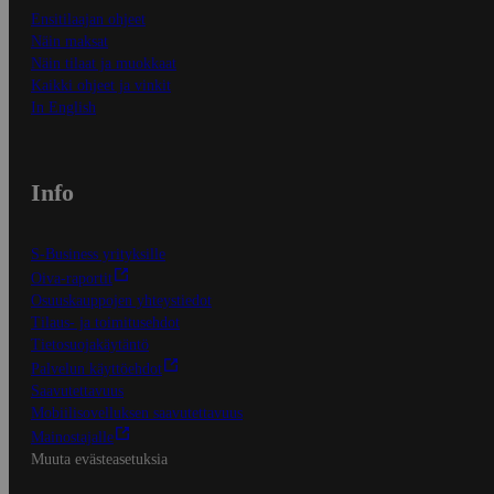
Ensitilaajan ohjeet
Näin maksat
Näin tilaat ja muokkaat
Kaikki ohjeet ja vinkit
In English
Info
S-Business yrityksille
Oiva-raportit
Osuuskauppojen yhteystiedot
Tilaus- ja toimitusehdot
Tietosuojakäytäntö
Palvelun käyttöehdot
Saavutettavuus
Mobiilisovelluksen saavutettavuus
Mainostajalle
Muuta evästeasetuksia