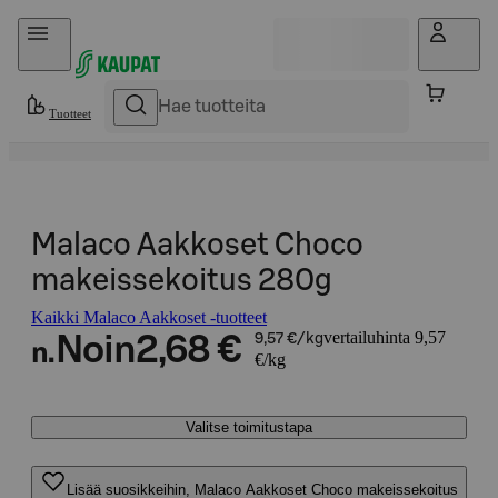
Hyppää sisältöön
Tuotteet
Malaco Aakkoset Choco
makeissekoitus 280g
Kaikki Malaco Aakkoset -tuotteet
vertailuhinta 9,57
Noin
2,68 €
9,57 €/kg
n.
€/kg
Valitse toimitustapa
Lisää suosikkeihin, Malaco Aakkoset Choco makeissekoitus