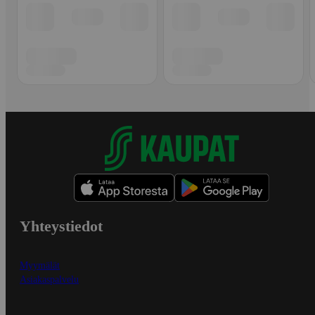
Yhteystiedot
Myymälät
Asiakaspalvelu