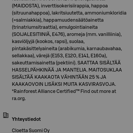
(MAIDOSTA), inverttisokerisiirappia, happoa
(sitruunahappoa), lakritsiuutetta, ammoniumkloridia
(=salmiakkia), happamuudensäätöainetta
(trinatriumsitraattia), emulgointiaineita
(SOIJALESITIINIÄ, E476), aromeja (mm. vanilliinia),
kasviöljyjä (kookos, rapsi), suolaa,
pintakäsittelyaineita (arabikumia, karnaubavahaa,
sellakkaa), värejä (E153, E120, E141, E160a),
sakeuttamisainetta (pektiini). SAATTAA SISÄLTÄÄ
HASSELPÄHKINÄÄ JA MANTELIA. MAITOSUKLAA
SISÄLTÄÄ KAAKAOTA VÄHINTÄÄN 25 % JA
KAAKAOVOIN LISÄKSI MUITA KASVIRASVOJA.
*Rainforest Alliance Certified™ Find out more at
ra.org.
Yhteystiedot
Cloetta Suomi Oy