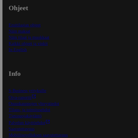
Ohjeet
Ensitilaajan ohjeet
Näin maksat
Näin tilaat ja muokkaat
Kaikki ohjeet ja vinkit
In English
Info
S-Business yrityksille
Oiva-raportit
Osuuskauppojen yhteystiedot
Tilaus- ja toimitusehdot
Tietosuojakäytäntö
Palvelun käyttöehdot
Saavutettavuus
Mobiilisovelluksen saavutettavuus