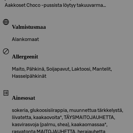
Aakkoset Choco -pussista löytyy takuuvarma…
Valmistusmaa
Alankomaat
Allergeenit
Maito, Pähkinä, Soijapavut, Laktoosi, Mantelit,
Hasselpähkinät
Ainesosat
sokeria, glukoosisiirappia, muunnettua tärkkelystä,
liivatetta, kaakaovoita*, TÄYSMAITOJAUHETTA,
kasvirasvoja (palmu, shea), kaakaomassaa*,
rasvatonta MAITOJAUHETTA, herajauhetta